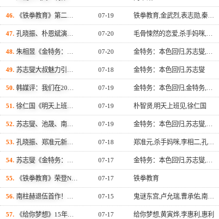
46.
《铁拳教育》第二季确定启动，原著还有「未爆弹」等著拍！金武烈不排除「打更大」
07-19
铁拳教育,金武烈,表志勋,秦基周,李星民
47.
孔晓振、朴恩斌演技派女神正面对决！《杀手妈咪》《毛骨悚然的恋爱》掀韩剧收视大战
07-20
毛骨悚然的恋爱,杀手妈咪,朴恩斌,孔晓振
48.
朱相昱《金特务：本色回归》反派演技封神！扭曲父爱、压迫感爆棚 让观众毛骨悚然
07-20
金特务：本色回归,苏志燮,朱相昱
49.
苏志燮大叔魅力引爆！新剧《金特务》飙出 23.1%坐稳历代第2，狂踩《模范的士》《热血司祭》 进逼狗血神剧
07-18
金特务：本色回归,苏志燮
50.
韩媒评：我们在20%收视率神话《金特务》里看见了什么？当小众网漫文化闯进主流，藏著韩国大叔爽剧的胜利方程式
07-19
金特务：本色回归,金特务,苏志燮
51.
徐仁国《明天上班见！》从高冷上司变温柔暖男 反转浪漫演技掳获女心
07-19
朴智贤,明天上班见,徐仁国
52.
苏志燮、池晟、南宫珉掀演技派大叔时代！《金特务》《公寓黑风暴》《婚姻之后》收视、人气双爆发
07-19
金特务：本色回归,苏志燮,池晟,朴丙垠,朱相昱,崔代勋,尹敬浩,婚姻之后,南宫珉,公寓黑风暴
53.
孔晓振、郑准元新剧《杀手妈咪》甜蜜夫妻海报公开！床上深情对望却藏惊人秘密
07-18
郑准元,杀手妈咪,李相二,孔晓振
54.
苏志燮《金特务：本色回归》拳拳到肉制裁朱相昱！观众喊超痛快：终於等到这一幕
07-17
金特务：本色回归,苏志燮,朱相昱
55.
《铁拳教育》荣登Netflix 2026上半年最高人气韩剧！上架一个月狂吸4820万观看，挑战《鱿鱼游戏》常青神话
07-17
铁拳教育
56.
南柱赫退伍首作！携手卢允瑞、曹承佑《鬼谜东宫》今日全集上线，五大惊悚看点挑战韩国宫廷驱鬼人
07-15
鬼谜东宫,卢允瑞,曹承佑,南柱赫
57.
《给你梦想》15年初恋重逢粉红泡泡满泻！黄寅烨李惠利盼夺「最佳情侣奖」 壁咚画面极撩人
07-17
给你梦想,黄寅烨,李惠利,惠利