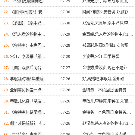
21.
1.7亿浏览漫画神还原！孔晓振睽违15年回归MBC 《杀手妈咪》，白天煮饭夜间狙击
07-29
郑准元,杀手妈咪,成东镒,孔晓振
22.
《财阀X刑警2》安普贤曝：原以为郑恩彩不太常笑，想不到完全相反「爱笑又随和无害」
07-30
财阀X刑警2,安普贤,郑恩彩
23.
【多图】《杀手妈咪》举行制作发表会！孔晓振化身传奇狙击手，郑准元、李相二一同亮相
07-30
郑准元,无真星,杀手妈咪,李银泉,李相二,崔宇成,孔晓振
24.
《杀人者的购物中心2》金慧峻痛失伙伴哭到崩溃！爆发性演技震撼观众 点燃复仇怒火
07-29
金慧峻,杀人者的购物中心2,李栋旭,刘铉洙
25.
《金特务：本色回归》接棒作来了！安普贤《财阀X刑警2》时隔2年回归，陈利手再展财阀刑警魅力
07-28
郑恩彩,财阀X刑警2,安普贤
26.
宋江、李浚荣「颜值爆发」！新剧《四手联弹》制服同框「17岁青春神颜」掀期待
07-29
李浚荣,宋江,四手联弹
27.
【图】双影后同台飙戏！金憓秀、曹汝贞重磅合作黑色喜剧《现在不是外遇的问题》发布会，晒恩爱网红卷惊天秘密
07-27
金憓秀,曹汝贞,现在不是外遇的问题
28.
李珉廷时隔6年重返小萤幕！搭档金智硕扮「离婚夫妇」火花四射，《好，离婚吧》定档8月
07-26
好,离婚吧,李珉廷,金知硕
29.
全剧零负评差一点就无懈可击！《金特务：本色回归》结局广告狂塞，观众：唯一败笔
07-26
金特务：本色回归,金特务
30.
申敏儿化身「皇后」美翻！Disney+《再婚皇后》前导海报公开，高贵气场＋豪华主演阵容让人超期待！
07-26
申敏儿,李钟奭,李钟硕,朱智勋,再婚皇后
31.
《金特务》结局埋哏埋超大，SBS证实「第二季积极讨论中」！苏志燮愿望要成真啦
07-25
金特务：本色回归,金特务,苏志燮,崔代勋,尹敬浩
32.
哪个才是叔叔？《杀人者的购物中心2》李栋旭公开「两个赵汉善」合照，全网傻眼：根本分不出来！
07-26
赵汉善,杀人者的购物中心2,李栋旭
33.
《金特务：本色回归》完结！苏志燮感谢观众厚爱 崔代勋、尹敬浩公开最难忘名场面
07-26
金特务：本色回归,苏志燮,徐貹旼,崔代勋,尹敬浩