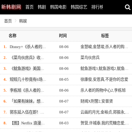
新
韩剧网
首页
韩剧
韩国电影
韩国综艺
排行榜
最近更新
首页
韩娱
名称
时间
标签
1.
Disney+《杀人者的购物中心2 》金慧埈终於成代表！下周迎大结局「他」出现成最大伏笔
08-06
金慧峻,金慧埈,杀人者的购物中心2,李栋旭
2.
《菜鸟伙房兵》收视、口碑双收！演员与剧组本月底飞泰国芭达雅享奖励旅行，庆祝亮眼成绩
08-06
菜鸟伙房兵
3.
《鱿鱼游戏》美国版衍生剧确定告吹！导演大卫芬奇退出、凯特布兰琪出演传闻也破局
08-06
鱿鱼游戏3,鱿鱼游戏2,鱿鱼游戏
4.
短短几十秒竟有6场吻戏太犯规！徐康俊、安恩真《不是你的恋爱》甜蜜预告公开，网友直呼：太期待了！
08-05
徐康俊,安恩真,不是你的恋爱
5.
李栋旭《杀人者的购物中心2》话题性夺冠！Disney+全球观看量创下韩剧新纪录
08-06
杀人者的购物中心2,李栋旭
6.
「如果有妹妹，想介绍给你！」《财阀X刑警2》安普贤收过的最棒赞美，连哥哥们都认证的好品格～
08-07
财阀X刑警2,安普贤
7.
郭东延入伍在即！适逢《云画的月光》10周年，主角群不只一起合拍画报，还录制特别节目
08-07
云画的月光,金裕贞,郑振永,郭东延,蔡秀彬,朴宝剑
8.
【图】Netflix 浪漫喜剧《我的荒糖恋爱》即将上线！丁海寅＆贺营甜蜜亮相制作发表会，甜蜜CP化学反应引期待
08-03
贺营,许城泰,我的荒糖恋爱,丁海寅