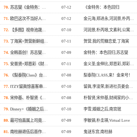
70.
苏志燮《金特务：本色回归》收视突破22%创新高！第6集剧情逆袭，观众直呼「真的很好看」
07-12
《金特务：本色回归
71.
欧巴这次不当好人！池晟新剧《公寓黑风暴》首播收视开红盘，变身最帅讨债总裁、豪砸700万娶「假新娘」当众激吻！
07-12
金元海,郑进永,河润景,朴丙垠,文素利,公寓黑风暴,‎池晟
72.
【多图】视帝池晟回归！新剧《公寓黑风暴》化身超帅前黑帮老大，今晚开播强势空降Netflix！
07-10
河润景,朴丙垠,文素利,公寓黑风暴,‎池晟
73.
丁海寅×贺营新鲜组合来袭！Netflix《我的荒糖恋爱》公开预告，「失忆检察官×拳击教练」展开荒唐又心动的同居恋爱
07-11
贺营,我的荒糖恋爱,丁海寅
74.
全韩首创！苏志燮新剧《金特务》3分钟动作戏竟「全由AI生成」！激省60%制作费、网惊：以为欧巴又在拿命拍戏！
07-09
金特务：本色回归,苏志燮
75.
安普贤×郑恩彩《财阀X刑警2》8月7日强势回归！豪华特别出演阵容揭晓，俞承豪惊喜加盟、金义圣再现身
07-11
金义圣,金伸比,郑恩彩,郑彩娟,财阀X刑警2,许城泰,朱贤英,安普贤,孙宇贤,姜相准,全慧彬,俞承豪
76.
《梨泰院Class》台版《来！金来号！》终於来了！周兴哲神还原朴叙俊「栗子头」，袁澧林挑战金多美经典角色
07-08
梨泰院CLASS,来！金来号！
77.
ITZY留眞惊喜客串《新进社员姜会长》大结局 与李浚荣灵魂互换演技获好评！
07-10
留眞,李浚荣,新进社员姜会长,ITZY
78.
宋仲基、朴智贤《财阀家的小儿子》后4年再合体！《Love Cloud》「前任见面就变天」设定超闹
07-08
朴智贤,宋仲基,财阀家的小儿子,Love Cloud
79.
Disney+《婚姻之后》首播开红盘！南宫珉街头狂飙+金大明成丧心病狂 助收视狂飙破6%
07-10
李雪,婚姻之后,南宫珉
80.
最可怕直属上司竟是我的本命偶像？李敏镐、朴圭瑛有望合作《Virtual Love》，爆笑浪漫喜剧设定引期待
07-09
李敏镐,朴圭瑛,Virtual Love
81.
南柱赫退伍后首作《鬼谜东宫》将上线！坦言感觉责任重大 不想拖累作品
07-09
鬼谜东宫,南柱赫