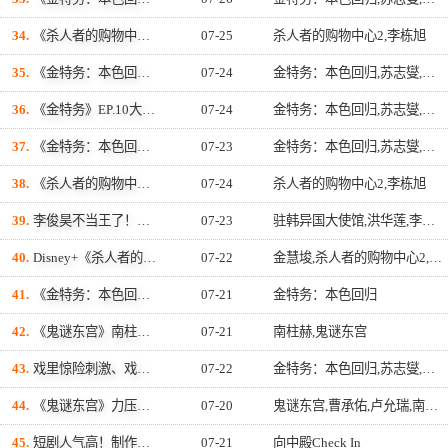
34.
《杀人者的购物中心2》李栋旭一镜到底动作戏幕后曝光！360度运镜高难度拍摄超敬业
07-25
杀人者的购物中心2,李栋旭
35.
《金特务：本色回归》热血大结局收视率飙23%！苏志燮及制作公司开始洽谈第二季
07-24
金特务：本色回归,苏志燮,朱相昱,徐貹旼,崔代勋,尹敬浩
36.
《金特务》EP.10大结局完美收官！苏志燮真挚发表完结感言：真心感谢一路陪伴我们到最后的观众
07-24
金特务：本色回归,苏志燮,朱相昱,徐貹旼,崔代勋,尹敬浩
37.
《金特务：本色回归》结局前上演史诗级动作戏！苏志燮一镜到底突围救人震撼全场
07-23
金特务：本色回归,苏志燮,李在勇,朴振宇,朱相昱,徐貹旼,崔代勋,尹敬浩,孙娜恩
38.
《杀人者的购物中心2》李栋旭为动作戏码一日狂吃4、5餐增重8公斤！
07-24
杀人者的购物中心2,李栋旭
39.
李俊昊不当王了！新剧《驻韩异国大使馆》竟变身「千年龙神」，搭档洪华莲预定下一部神剧
07-23
驻韩异国大使馆,洪华莲,李俊昊
40.
Disney+《杀人者的购物中心2》李栋旭进化2.0！世界观再延伸 冈田将生登场竟杀了「他」
07-22
金慧埈,杀人者的购物中心2,李栋旭
41.
《金特务：本色回归》收视狂飙23.1%！传8月赴关岛奖励旅行，相关人士曝「小规模团队旅行讨论中」
07-21
金特务：本色回归
42.
《鬼谜东宫》南柱赫退伍事业大爆发！接连接下《Heartbeat》、《CODE》两部新剧，浪漫喜剧与犯罪悬疑一手包办
07-21
南柱赫,鬼谜东宫
43.
戏里惊险刺激、戏外笑声不断！《金特务：本色回归》「敏智」徐貹旼分享主演们的「家人形象」，苏志燮竟是爷爷？
07-22
金特务：本色回归,苏志燮,徐貹旼,崔大勋,尹敬浩
44.
《鬼谜东宫》力压《金特务》3天夺冠！ 南柱赫演技被酸「不够重」本人亲回：刻意为之
07-20
鬼谜东宫,曹承佑,卢允瑞,南柱赫
45.
短剧人气高！制作公司EO Contents集团首度制作Short短影片《向中殿Check In》启用多位新演员
07-21
向中殿Check In