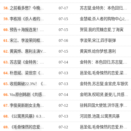
58.
之前看多憋？今晚全讨回来！《金特务》苏志燮率「最强爸爸军团」联手开炸，终於来场大的了！
07-17
苏志燮,金特务：本色回归,崔代勋,尹敬浩
59.
李栋旭《杀人者的购物中心2》帅气回归！郑进湾手持枪械霸气现身 与侄女联手反击巴比伦势力
07-15
金慧峻,杀人者的购物中心2,李栋旭
60.
预告＋海报连发！丁海寅自称男友却满脸问号，贺营眼神超混乱，《我的荒糖恋爱》定档8月7日，还没播就让网友疯猜结局
07-15
贺营,我的荒糖恋爱,丁海寅
61.
宋江、李浚荣同框合体！《四手联弹》双人海报公开，闭眼共奏画面美帅屏息！8月29日正式开战
07-16
李浚荣,宋江,四手联弹
62.
黄寅烨、惠利主演Viu原创韩剧《给你梦想》清新开播！长大后霸气壁咚追妻，「攻守反转」宿命感拉满！
07-15
黄寅烨,给你梦想,惠利
63.
苏志燮《金特务：本色回归》向玉泽演道歉！水中动作戏太辛苦：请他来演了太辛苦的客串
07-14
金特务：本色回归,苏志燮,玉泽演
64.
朴恩斌、梁世宗《毛骨悚然的恋爱》迎战周末剧收视大战！导演坦言羡慕《金特务》22.3%高收视
07-13
邕圣佑,毛骨悚然的恋爱,梁世宗,朴恩斌
65.
收视飙破22.3%！《金特务》空降SBS史上第二强，制作公司竟是「车银优、金宣虎」老家
07-13
金特务,苏志燮,金宣虎,车银优
66.
Viu原创韩剧《共感细胞》金明洙霸气宣布「我来当你的经纪人」！阻止姜旻儿签黑心合约、浪漫正式展开
07-14
金明洙,权昭贤,姜旻儿,共感细胞
67.
李俊昊新剧女主角是她？洪华莲有望携手出演《驻韩异国大使馆》，奇幻罗曼史组合引期待
07-12
驻韩异国大使馆,洪华莲,李俊昊
68.
《公寓黑风暴》6.3%收视炸裂，池晟率怪咖住户杠上恶势力，这部犯罪爽剧周末全韩都在看
07-13
河润景,池晟,公寓黑风暴
69.
《毛骨悚然的恋爱》最新剧照曝光！朴恩斌×邕圣佑多年好友变竞争对手，微妙情感拉扯引期待
07-12
邕圣佑,毛骨悚然的恋爱,朴恩斌