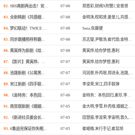
82.
SBS爽剧再出击！安普贤回归《财阀X刑警2》，携手新搭档郑恩彩展开全新办案，8月7日正式开播！
07-06
郑恩彩,财阀X刑警2,安普贤
83.
全新韩剧《共感细胞》浪漫开播！金明洙、姜旻儿继吻戏后再拥抱 她崩溃落泪投入温暖怀抱
07-08
金明洙,权昭贤,姜旻儿,共感细胞
84.
梦幻联动！TWICE SANA搭档佐藤健主演日韩电影，粉丝暴动：这组合太夯了
07-08
Sana,佐藤健
85.
同步跟播照样称霸全球！苏志燮《金特务》Netflix空降第一，观看量暴涨64%疯掉
07-06
苏志燮,尹敬浩,崔代勋,金特务：本色回归
86.
黄寅烨为新剧《给你梦想》道歉：对不起又穿上校服，这真的是最后一次了
07-08
黄寅烨,给你梦想,惠利
87.
【影片】黄寅烨、惠利出席《给你梦想》发布会！牵手比心超自然 眼神交会CP感爆棚
07-07
黄寅烨,给你梦想,惠利
88.
池晟新剧《公寓黑风暴》首播倒数！100亿计画启动天大骗局 正式预告43秒掀高潮
07-07
河润景,朴丙垠,郑进永,池晟,公寓黑风暴,金元海,文素利
89.
宋江新剧《四手联弹》化身每天苦练钢琴9小时的17岁天才少年！与李浚荣成最大劲敌
07-07
李浚荣,宋江,四手联弹
90.
《金特务：本色回归》反派秘书爆红！李东河真实身分曝光 竟是Girl's Day素珍老公
07-06
金特务：本色回归,素珍,李东河
91.
南宫珉新剧《婚姻之后》开播两集收视狂飙6.4%！妻子李雪遭绑 他反被诬陷买凶杀人、剧情反转不断
07-05
金大明,李雪,朴丙垠,婚姻之后,吴敏爱,南宫珉
92.
《新进社员姜会长》争产战最终回！李浚荣等四主演感言曝光，孙贤周惊悚「大复活」吓疯全网
07-05
田慧振,李浚荣,李宙明,晋久,新进社员姜会长,孙贤周
93.
6集追完保证你失眠！崔岷植对决崔显旭！40岁年龄差火花四射，《末行手记》不到最后一刻猜不到结局！
07-05
崔岷植,末行手记,崔显旭