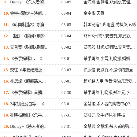
9.
Disney+《杀人者的购物中心2》剧情迎来反转！金慧峻正式展开反击，散发「叔叔李栋旭」般强大气场
08-05
金海娜,金慧峻,郑润厦,玄理,杀人者的购物中心2,李栋旭
10.
金宇彬确定主演新剧《天赋》！化身全国垫底高中棒球队教练 挑战热血成长剧
08-04
金宇彬,天赋
11.
《韩国制造2》导演曝3大看点！玄彬、郑雨盛9年恩怨全面引爆：谁能活到最后？
08-05
韩国制造2,郑雨盛,禹棹奂,玄彬
12.
【图】《财阀X刑警2》回归！安普贤合体「新队长」郑恩彩 ，现场「背靠背比枪」霸气爆棚
08-04
财阀X刑警2,安普贤,郑恩彩,姜相准,金伸比
13.
安普贤《财阀X刑警2》帅气回归！俞承豪惊喜加盟成「隐藏王牌」，导演笑曝：太有存在感决定提前登场
08-02
郑恩彩,财阀X刑警2,安普贤,俞承豪
14.
《杀手妈咪》、《婚姻之后》接棒《金特务》 收视双双飙升至7～8%创新高！
08-01
杀手妈咪,李雪,孔晓振,婚姻之后,南宫珉
15.
交往10年要结婚还是分手？徐康俊×安恩真新剧《不是你的恋爱》首波剧照曝光，9月12日揭开10年恋人爱情考验
08-03
徐康俊,安恩真,不是你的恋爱
16.
朴恩斌《超能路人甲》搞怪少女→《毛骨悚然的恋爱》见鬼霸总！180度反差演技获赞「信看演员」
08-01
超能路人甲,毛骨悚然的恋爱,朴恩斌
17.
《杀手妈咪》首播收视率7.4%好评启航！孔晓振带娃&狙击两不误，「最狂双重生活」与老公明追暗躲
07-30
杀手妈咪,孔晓振,郑准元,李相二,成东镒
18.
2年打磨没白等！《杀人者的购物中心2》首播话题爆表，李栋旭放话：第三季找我，我就拍
08-01
金慧峻,杀人者的购物中心2,李栋旭
19.
孔晓振新剧《杀手妈咪》挑战沉默寡言的杀手！自曝「台词超少」：背词压力小很多XD
07-31
郑准元,杀手妈咪,孔晓振
20.
Disney+《杀人者的购物中心2 》金慧埈「4分钟枪战」登热搜！网友暴动：第二季真的更好看
07-31
金慧峻,金慧埈,杀人者的购物中心2,李栋旭