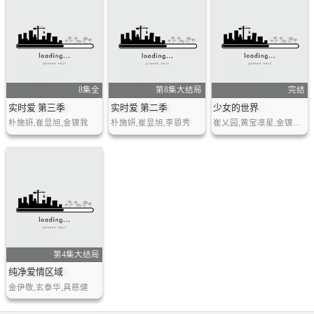
8集全
第8集大结局
完结
实时爱 第三季
实时爱 第二季
少女的世界
朴施妍,崔显旭,金镀我
朴施妍,崔显旭,李恩秀
崔乂园,黄宝凛星,金镀我,韩彩炅,厉云
第4集大结局
纯净爱情区域
金伊敬,玄泰华,具慈健