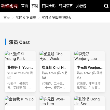
新
韩剧网
首页
韩剧
韩国电影
韩国综艺
排行榜
最近更新
首页
实时爱 第四季
实时爱 第四季演员表
演员 Cast
朴施妍 Si Young Park
崔显旭 Choi Hyun Wook
李元郑 Wonjung Lee
演员 Actress (饰 洪
演员 Actor (饰 文艺
演员 Actor (饰 陆德
妍)
灿)
真)
代表作：模拟恋
代表作：二十五，
代表作：非常律师
爱、实时爱 第二
二十一、模范出租
禹英禑、生存直
季、实时爱
车、闪烁的西瓜
播、偶然遇见的你