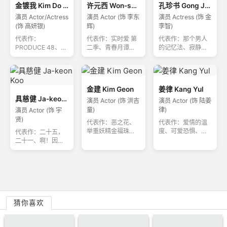
金镀我 Kim Do Ah
许元西 Won-seo Heo
孔珍书 Gong Jin Seo
演员 Actor/Actress
演员 Actor (饰 李东
演员 Actress (饰 金
(饰 高妍银)
辉)
李智)
代表作：
代表作：实时爱 第
代表作：那个男人
PRODUCE 48、少
二季、青春月谭、
的记忆法、寂静之
女的世界、Girls
实时爱 第三季
海、青春纪录
Planet 999
金建 Kim Geon
姜律 Kang Yul
具慈健 Ja-keon Koo
演员 Actor (饰 洪吉
演员 Actor (饰 陆姜
童)
律)
演员 Actor (饰 宇
贤)
代表作：恶之花、
代表作：爱情的温
举重妖精金福珠、
度、可爱恐惧、被
代表作：二十五，
耀眼
不良少年盯上
二十一、啊！因为
是男高，所以很幸
福、流星
猜你喜欢