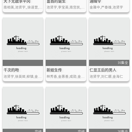
天下无敌李平冈
富翁的诞生
通缉令
南相美,池贤宇,,徐道营,崔明吉
池贤宇,李宝英,南宫民,李诗英,孙浩英,成智楼,朴哲民,尹柱相,郑汉溶,申多恩
金雅中,严泰雄,池贤宇
16集全
千次的吻
新妓生传
仁显王后的男人
池贤宇,徐英姬,柳镇,金素恩,车秀妍,沈炯卓,李智英
林秀香,金惠善,成勋,金宝妍,韩振熙,杨喜京
池贤宇,刘仁娜,金海仁
完结
完结
20集全