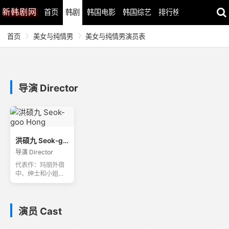
新
韩剧网
首页
韩剧
韩国电影
韩国综艺
排行榜
最近更新
首页
美女与纯情男
美女与纯情男演员表
导演 Director
洪硕九 Seok-goo Hong
导演 Director
代表作：玛丽外宿
中、绅士和小姐、
内衣少女时代
演员 Cast