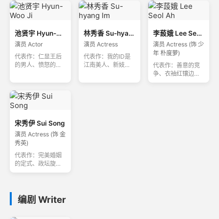
池贤宇 Hyun-Woo Ji
林秀香 Su-hyang Im
李蔎娥 Lee Seol Ah
演员 Actor
演员 Actress
演员 Actress (饰 少
年 朴度萝)
代表作：仁显王后
代表作：我的ID是
的男人、愤怒的妈
江南美人、新妓生
代表作：善意的竞
妈、悲伤时爱你
传、优雅的家
争、衣袖红镶边、
欢迎回到三达里
宋秀伊 Sui Song
演员 Actress (饰 金
秀英)
代表作：完美婚姻
的定式、政坛旋
风、恋爱革命
编剧 Writer