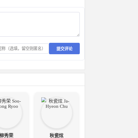
提交评论
柳秀荣
秋瓷炫