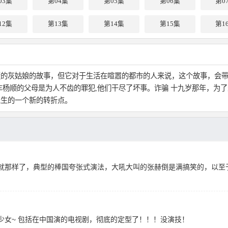
03集
第04集
第05集
第06集
第0
12集
第13集
第14集
第15集
第1
的灰姑娘的故事，但它对于生活在喧嚣的都市的人来说，这个故事，会带
车杨顺的父母是为人不齿的罪犯,他们干尽了坏事。诈骗 十九岁那年，为
人生的一个新的转折点。
就那样了，典型的棒国夸张式演法，大吼大叫的张赫倒是满搞笑的，以至
少女~ 包括在中国演的电视剧，彻底的定型了！！！没演技！