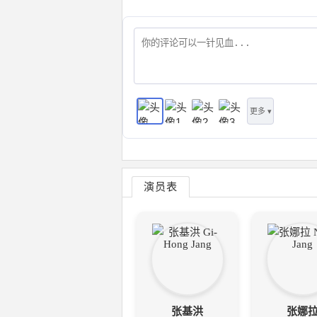
更多 ▾
演员表
张基洪
张娜