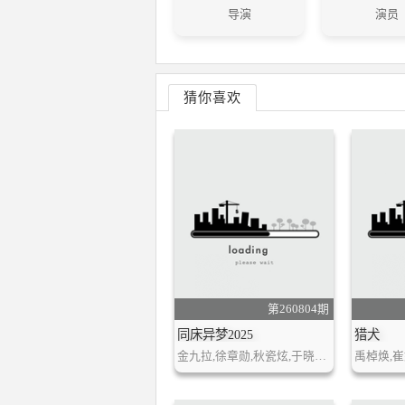
导演
演员
猜你喜欢
第260804期
同床异梦2025
猎犬
金九拉,徐章勋,秋瓷炫,于晓光,康男,李相花,崔秀钟,河熙罗