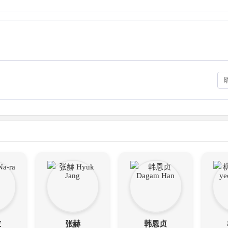
拉
张赫
韩恩贞