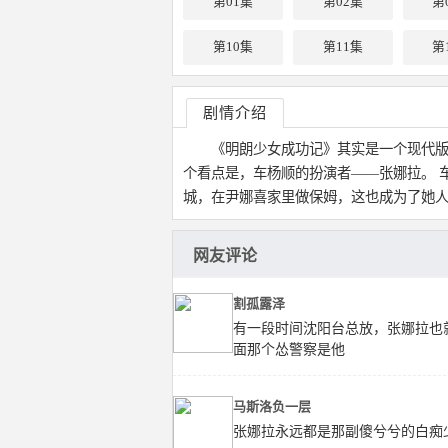
第01集
第02集
第
第10集
第11集
第
剧情介绍
《明朗少女成功记》其实是一个现代版
个看点是，车杨顺的扮演者——张娜拉。 
城，在尹娜喜家里做保姆，这也成为了她
网友评论
割孤露泽
有一段时间沈阳台总放，张娜拉也
面那个怂警察是他
马斯洛负一层
张娜拉永远都是那副傻兮兮的白痴