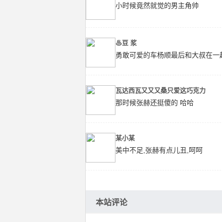
小时候竟然就觉的男主角帅
♨豆 浆
勇敢可爱的车杨顺最后和大叔在一起
瓦达西瓦又又又桑只爱这巧克力
那时候张赫还挺傻的 哈哈
某小某
美中不足,张赫有点儿丑,呵呵
本站评论