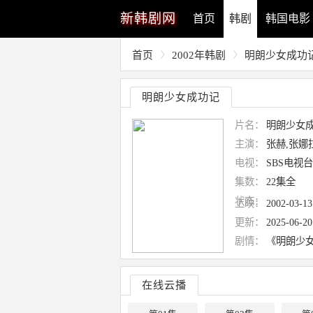
新
韩剧网
首页
韩剧
韩国电影
首页
2002年韩剧
明朗少女成功
明朗少女成功记
片名：
明朗少女
主演：
张赫,张娜
电视：
SBS电视台
集数：
22集全
状态：
上映：
2002-03-13
更新：
2025-06-20
剧情：
《明朗少
在线云播