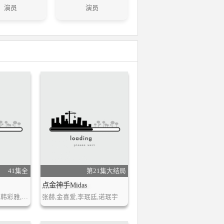
演员
演员
41集全
第21集大结局
点金神手Midas
张赫,刘五性,金敏贞,韩彩雅,文佳煐,李德华
张赫,金喜爱,李珉廷,诺珉宇