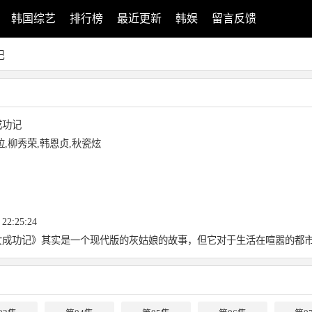
韩国综艺
排行榜
最近更新
韩娱
留言反馈
记
成功记
拉,柳秀荣,韩恩贞,秋瓷炫
 22:25:24
女成功记》其实是一个现代版的灰姑娘的故事，但它对于生活在喧嚣的都