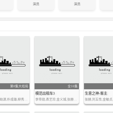
演员
演员
第8集大结局
全16集
模范出租车3
生意之神-客主
禹棹焕,崔始源,朴成雄,柳秀荣,崔英俊,李相二,许峻豪
李帝勋,表艺珍,金义城,张赫镇,裴侑蓝,笠松将