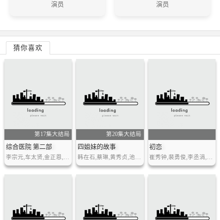
演员
演员
猜你喜欢
第17集大结局
第20集大结局
综合医院 第二部
四姐妹的故事
初恋
李宗元,车太贤,金正恩,柳镇,陶智媛
韩在石,蔡琳,黄秀贞,池珍熙等
崔秀钟,裴勇俊,李丞涓,崔智友,李慧英,,车太贤,朴相元,金太宇,赵京焕等