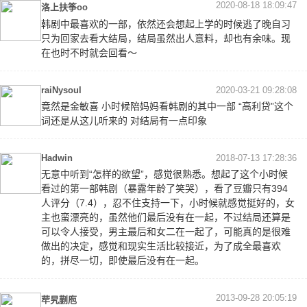
2020-08-18 18:09:47
洛上扶筝oo
韩剧中最喜欢的一部，依然还会想起上学的时候逃了晚自习
只为回家去看大结局，结局虽然出人意料，却也有余味。现
在也时不时就会回看～
raiNysoul
2020-03-21 09:28:08
竟然是金敏喜 小时候陪妈妈看韩剧的其中一部 “高利贷”这个
词还是从这儿听来的 对结局有一点印象
Hadwin
2018-07-13 17:28:36
无意中听到“怎样的欲望”，感觉很熟悉。想起了这个小时候
看过的第一部韩剧（暴露年龄了笑哭），看了豆瓣只有394
人评分（7.4），忍不住支持一下，小时候就感觉挺好的，女
主也蛮漂亮的，虽然他们最后没有在一起，不过结局还算是
可以令人接受，男主最后和女二在一起了，可能真的是很难
做出的决定，感觉和现实生活比较接近，为了成全最喜欢
的，拼尽一切，即使最后没有在一起。
2013-09-28 20:05:19
荦旯蒯庖