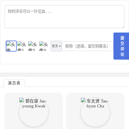
提
交
更多 ▾
评
论
演员表