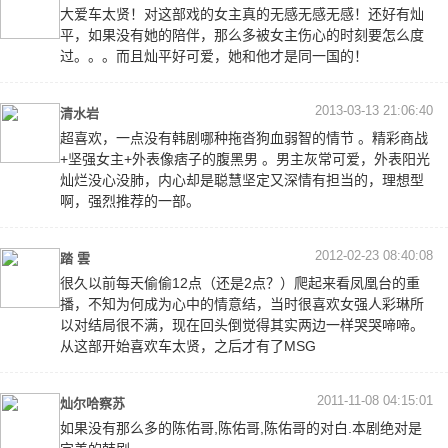
大爱车太贤！对这部戏的女主真的无感无感无感！还好有灿
平，如果没有她的陪伴，那么多被女主伤心的时刻要怎么度
过。。。而且灿平好可爱，她和他才是同一国的！
2013-03-13 21:06:40
清水岩
超喜欢，一点没有韩剧哪种拖沓狗血弱智的情节 。精彩商战
+坚强女主+外表像痞子的腹黑男 。男主灰常可爱，外表阳光
灿烂没心没肺，内心却是聪慧坚定又深情有担当的，理想型
啊，强烈推荐的一部。
2012-02-23 08:40:08
踏 雲
很久以前每天偷偷12点（还是2点？）爬起来看凤凰台的重
播，不知为何成为心中的情意结，当时很喜欢女强人彩琳所
以对结局很不满，现在回头倒觉得其实两边一样哭哭啼啼。
从这部开始喜欢车太贤，之后才有了MSG
2011-11-08 04:15:01
灿尔哈察苏
如果没有那么多的陈佑哥,陈佑哥,陈佑哥的对白.本剧绝对是