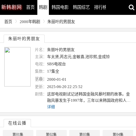
新
韩剧网
首页
韩剧
韩国电影
韩国综艺
排行榜
最近更新
首页
2000年韩剧
朱丽叶的男朋友
朱丽叶的男朋友
片名：
朱丽叶的男朋友
主演：
车太贤,芮志元,金敏喜,池珍熙,金成铃
电视：
SBS电视台
集数：
17集全
状态：
上映：
2000-01-01
更新：
2025-06-20 22:25:52
剧情：
这部电视剧试记述韩国金融风暴时期的故事。金
融风暴发生于1997年，三年以来韩国政府和人…
详细
在线云播
第01集
第02集
第03集
第04集