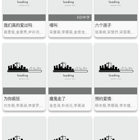
HD中字
我们真的爱过吗
嚎叫
六个孩子
裴勇俊,金惠秀,尹孙河,李在龙,李娜英
宋康昊,李娜英,金景龙,张仁浩,南宝拉
张美姬,宋慧乔,宋恩惠,卢享昱,李泰京,李美美,李灿浩等
为你疯狂
魔鬼走了
预约爱情
刘东根,李美淑,申爱罗,李在龙,宋允儿,朴正哲,罗文姬,尹美罗
金圣洙,朴尚元,李美淑
杨东根,李娜英,李东健,孔孝珍