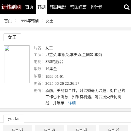
新
韩剧网
首页
韩剧
韩国电影
韩国综艺
排行榜
最近更新
首页
1999年韩剧
女王
女王
片名：
女王
主演：
尹慧英,李娜英,李美淑,金圆姬,李灿
电视：
SBS电视台
集数：
16集全
状态：
上映：
1999-01-01
更新：
2025-06-20 22:26:27
剧情：
承丽，美丽有个性，对结婚毫无兴趣，对自己的
工作也不满意，如果有机遇，她会接受任何挑
战，并展示…
详细
youku
女王 01
女王 02
女王 03
女王 04