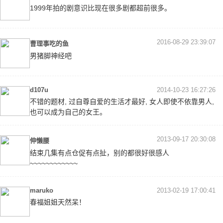
1999年拍的剧意识比现在很多剧都超前很多。
2016-08-29 23:39:07
曹理事吃的鱼
男猪脚神经吧
d107u
2014-10-23 16:27:26
不错的题材, 过自尊自爱的生活才最好, 女人即使不依靠男人,
也可以成为自己的女王。
2013-09-17 20:30:08
伸懒腰
结束几集有点仓促有点扯，别的都很好很感人
~~~~~~~~~~~~
maruko
2013-02-19 17:00:41
春福姐姐天然呆！