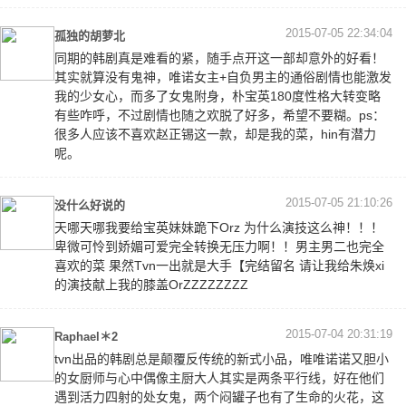
2015-07-05 22:34:04
孤独的胡萝北
同期的韩剧真是难看的紧，随手点开这一部却意外的好看！
其实就算没有鬼神，唯诺女主+自负男主的通俗剧情也能激发
我的少女心，而多了女鬼附身，朴宝英180度性格大转变略
有些咋呼，不过剧情也随之欢脱了好多，希望不要糊。ps：
很多人应该不喜欢赵正锡这一款，却是我的菜，hin有潜力
呢。
2015-07-05 21:10:26
没什么好说的
天哪天哪我要给宝英妹妹跪下Orz 为什么演技这么神！！！
卑微可怜到娇媚可爱完全转换无压力啊！！男主男二也完全
喜欢的菜 果然Tvn一出就是大手【完结留名 请让我给朱焕xi
的演技献上我的膝盖OrZZZZZZZZ
2015-07-04 20:31:19
Raphael＊2
tvn出品的韩剧总是颠覆反传统的新式小品，唯唯诺诺又胆小
的女厨师与心中偶像主厨大人其实是两条平行线，好在他们
遇到活力四射的处女鬼，两个闷罐子也有了生命的火花，这