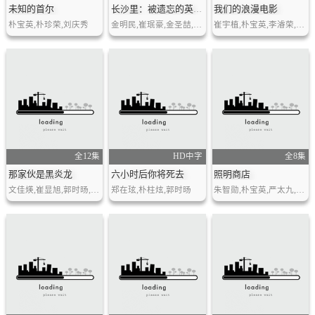
未知的首尔
我们的浪漫电影
长沙里：被遗忘的英雄们
朴宝英,朴珍荣,刘庆秀
金明民,崔珉豪,金圣喆,金仁权,郭时旸,梅根·福克斯,乔治·艾德斯
崔宇植,朴宝英,李濬荣,全素妮,金材昱
全12集
HD中字
全8集
那家伙是黑炎龙
六小时后你将死去
照明商店
文佳煐,崔显旭,郭时旸,林世美,潘孝贞,高昌锡,金英雅
郑在玹,朴柱炫,郭时旸
朱智勋,朴宝英,严太九,金雪炫,李姃垠,裴晟祐,金敏荷