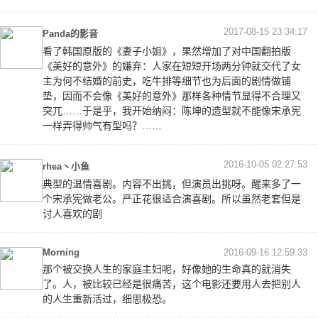
2017-08-15 23:34:17
Panda的影音
看了韩国原版的《妻子小姐》，果然增加了对中国翻拍版
《美好的意外》的嫌弃：人家在短短开场两分钟就交代了女
主为何不结婚的前史，吃牛排等细节也为后面的剧情做铺
垫，因而不会像《美好的意外》那样各种情节显得不合理又
突兀……于是乎，我开始纳闷：陈坤的造型就不能像宋承宪
一样弄得帅气有型吗？……
2016-10-05 02:27:53
rhea丶小鱼
典型的温情喜剧。内容不出挑，但演员出挑呀。醒来多了一
个宋承宪做老公。严正花很适合演喜剧。所以虽然老套但是
讨人喜欢的剧
Morning
2016-09-16 12:59:33
那个被交换人生的家庭主妇呢，好像她的生命真的就消失
了。人，被比较已经是很痛苦，这个电影还要用人去把别人
的人生重新活过，细思极恐。