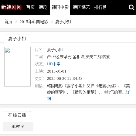
新
韩剧网
首页
韩剧
韩国电影
韩国综艺
排行榜
最近更新
首页
2015年韩国电影
妻子小姐
妻子小姐
片名：
妻子小姐
主演：
严正化,宋承宪,金相浩,罗美兰,徐信爱
状态：
HD中字
上映：
2015-01-01
更新：
2025-06-20 22:34:43
剧情：
韩国电影《妻子小姐》又译《老婆小姐》、《美
妙的噩梦》、《精彩的噩梦》、《帅气的噩…
详
细
在线云播
HD中字