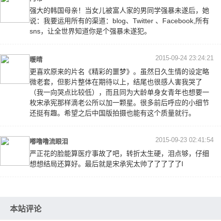
强大的韩国母亲！当女儿被富人家的男同学强暴未遂后，她
说：我要运用所有的渠道：blog、Twitter 、Facebook,所有
sns，让全世界知道你是个强暴未遂犯。
2015-09-24 23:24:21
暖晴
更喜欢原来的片名《精彩的噩梦》。虽然日久生情的设定略
微老套，但影片整体在期待以上，结尾也很感人害我哭了
（我一向哭点比较低），而且同为大龄单身女青年也想要一
枚宋承宪那样滴老公所以加一颗星。很多前后呼应的小细节
还挺有趣。希望之后中国版拍摄也能有这个质量就行。
2015-09-23 02:41:54
嘟噜噜流眼泪
严正花的脸能算医疗事故了吧，转折太生硬，泪点够，仔细
想想结局还算好。最后就是宋承宪太帅了了了了了l
本站评论