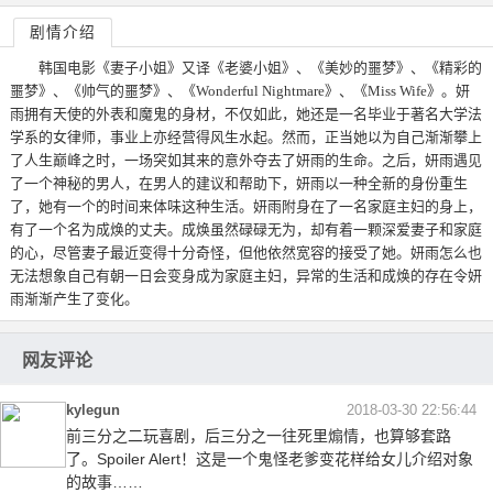
剧情介绍
韩国电影《妻子小姐》又译《老婆小姐》、《美妙的噩梦》、《精彩的
噩梦》、《帅气的噩梦》、《Wonderful Nightmare》、《Miss Wife》。妍
雨拥有天使的外表和魔鬼的身材，不仅如此，她还是一名毕业于著名大学法
学系的女律师，事业上亦经营得风生水起。然而，正当她以为自己渐渐攀上
了人生巅峰之时，一场突如其来的意外夺去了妍雨的生命。之后，妍雨遇见
了一个神秘的男人，在男人的建议和帮助下，妍雨以一种全新的身份重生
了，她有一个的时间来体味这种生活。妍雨附身在了一名家庭主妇的身上，
有了一个名为成焕的丈夫。成焕虽然碌碌无为，却有着一颗深爱妻子和家庭
的心，尽管妻子最近变得十分奇怪，但他依然宽容的接受了她。妍雨怎么也
无法想象自己有朝一日会变身成为家庭主妇，异常的生活和成焕的存在令妍
雨渐渐产生了变化。
网友评论
kylegun
2018-03-30 22:56:44
前三分之二玩喜剧，后三分之一往死里煽情，也算够套路
了。Spoiler Alert！这是一个鬼怪老爹变花样给女儿介绍对象
的故事……