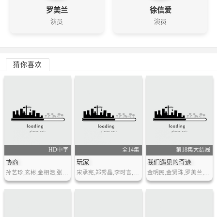
罗美兰
徐信爱
演员
演员
猜你喜欢
HD中字
全14集
第18集大结局
协商
玩家
我们遇见的奇迹
孙艺珍,玄彬,金相浩,张荣男,张光
宋承宪,郑秀晶,李时言,太元硕,金元海
金明民,金贤珠,罗美兰,金钟仁