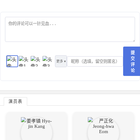
提
交
更多 ▾
评
论
演员表