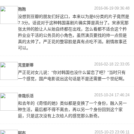
2016-06-19 09:36:48
抱抱
没想到豆瓣的朋友们好这口，本来以为是6分类的片子竟然是
7.3分。话说对于这种韩国喜剧片确实算是高分了。宋承宪那
张太帅的脸让人从始自终都在出戏，怎么看都不适合这个矜
矜业业干活的公务员的小角色，虽然演员要找的帅一点但是
真的太帅了。严正花的整容脸是真有点吃不消。剧情故事还
可以。
2016-02-18 22:33:05
克里斯蒂
严正花对女儿说：“你对韩国也没什么留恋了吧？”当时只有
一个感觉，国产电影说出这句话是不是还需要一个世纪啊。
2015-10-24 17:46:24
幸哉乐活
和去年的《奇怪的她》类似都是变换了一个身份，融入另一
种生活，最后都不得不离去，再以另一个身份回到这个家
庭，只是这次没有上次给人的感觉那么新奇。
2015-10-23 23:06:11
阿布