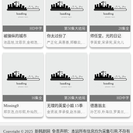
HD中字
第50集大结局
28集全
被操纵的城市
你太过份了
师任堂，光的日记
池昌旭,沈恩京,金相浩,安在洪
严正化,具惠善,郑糠云,姜泰伍,Eru,孙泰英
李英爱,宋承宪,吴允儿
16集全
第20集大结局
HD中字
Missing9
无理的英爱小姐 15季
德惠翁主
郑京浩,白珍熙,朴灿烈,李善彬,金相浩
金贤淑,李承俊,赵东赫,罗美兰,高世元,尹瑞贤,郑志顺,赵德济,郑多惠,宋闵亨,张赫镇
孙艺珍,朴海日,罗美兰,郑尚勋,金所炫
Copyright © 2025
新韩剧网
免责声明：本站所有信息均为采集引用,不存有