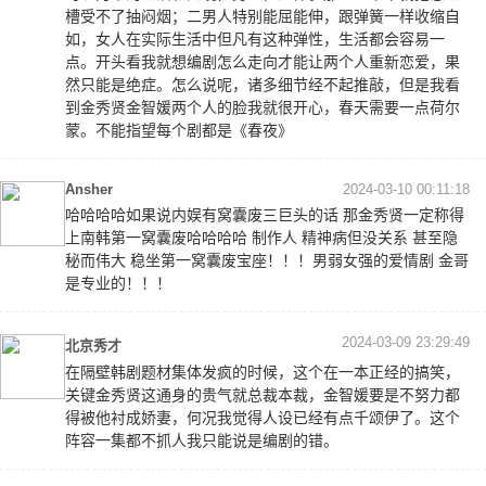
槽受不了抽闷烟；二男人特别能屈能伸，跟弹簧一样收缩自
如，女人在实际生活中但凡有这种弹性，生活都会容易一
点。开头看我就想编剧怎么走向才能让两个人重新恋爱，果
然只能是绝症。怎么说呢，诸多细节经不起推敲，但是我看
到金秀贤金智媛两个人的脸我就很开心，春天需要一点荷尔
蒙。不能指望每个剧都是《春夜》
Ansher
2024-03-10 00:11:18
哈哈哈哈如果说内娱有窝囊废三巨头的话 那金秀贤一定称得
上南韩第一窝囊废哈哈哈哈 制作人 精神病但没关系 甚至隐
秘而伟大 稳坐第一窝囊废宝座！！！男弱女强的爱情剧 金哥
是专业的！！！
2024-03-09 23:29:49
北京秀才
在隔壁韩剧题材集体发疯的时候，这个在一本正经的搞笑，
关键金秀贤这通身的贵气就总裁本裁，金智媛要是不努力都
得被他衬成娇妻，何况我觉得人设已经有点千颂伊了。这个
阵容一集都不抓人我只能说是编剧的错。