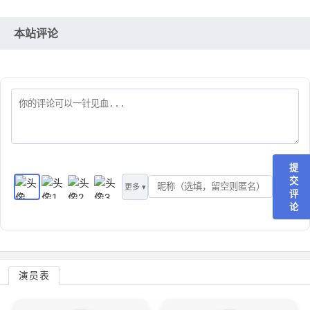
本站评论
提
交
更多 ▾
评
论
演员表