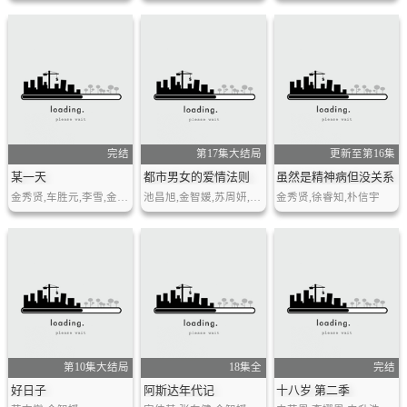
完结
第17集大结局
更新至第16集
某一天
都市男女的爱情法则
虽然是精神病但没关系
金秀贤,车胜元,李雪,金成圭,金信禄
池昌旭,金智媛,苏周妍,金玟锡,韩智恩
金秀贤,徐睿知,朴信宇
第10集大结局
18集全
完结
好日子
阿斯达年代记
十八岁 第二季