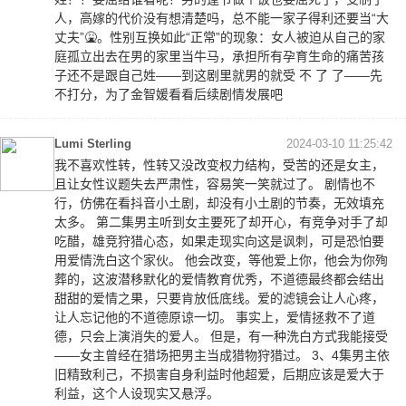
人，高嫁的代价没有想清楚吗，总不能一家子得利还要当“大
丈夫”🤮。性别互换如此“正常”的现象：女人被迫从自己的家
庭孤立出去在男的家里当牛马，承担所有孕育生命的痛苦孩
子还不是跟自己姓——到这剧里就男的就受 不 了 了——先
不打分，为了金智媛看看后续剧情发展吧
Lumi Sterling
2024-03-10 11:25:42
我不喜欢性转，性转又没改变权力结构，受苦的还是女主，
且让女性议题失去严肃性，容易笑一笑就过了。 剧情也不
行，仿佛在看抖音小土剧，却没有小土剧的节奏，无效填充
太多。 第二集男主听到女主要死了却开心，有竞争对手了却
吃醋，雄竞狩猎心态，如果走现实向这是讽刺，可是恐怕要
用爱情洗白这个家伙。 他会改变，等他爱上你，他会为你殉
葬的，这波潜移默化的爱情教育优秀，不道德最终都会结出
甜甜的爱情之果，只要肯放低底线。爱的滤镜会让人心疼，
让人忘记他的不道德原谅一切。 事实上，爱情拯救不了道
德，只会上演消失的爱人。 但是，有一种洗白方式我能接受
——女主曾经在猎场把男主当成猎物狩猎过。 3、4集男主依
旧精致利己，不损害自身利益时他超爱，后期应该是爱大于
利益，这个人设现实又悬浮。