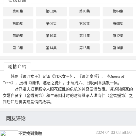
第01集
第02集
第03集
第04集
第05集
第06集
第07集
第08集
第09集
第10集
第11集
第12集
第13集
第14集
第15集
第16集
剧情介绍
韩剧《眼泪女王》又译《泪水女王》、《眼泪皇后》、《Queen of
Tears》，接档《细作，魅惑之徒》，于每周六、日晚间各播放一集。
一对已婚夫妇克服令人眼花缭乱的危机的神奇爱情故事。讲述财阀家的
女婿白贤宇（金秀贤饰）和生命倒计时的财阀继承人洪海仁（金智媛饰）之
间后知后觉实现爱情的故事。
网友评论
2024-04-03 03:58:50
不要找到我啦