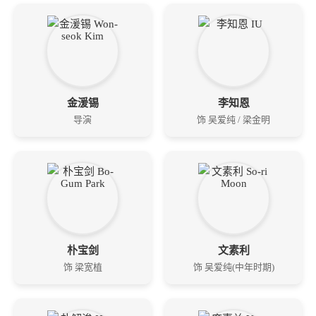
金湲锡
李知恩
导演
饰 吴爱纯 / 梁金明
朴宝剑
文素利
饰 梁宽植
饰 吴爱纯(中年时期)