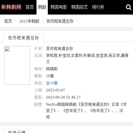
新
韩剧网
首页
韩剧
韩国电影
韩国综艺
排行榜
最近更新
首页
2025年韩剧
苦尽柑来遇见你
苦尽柑来遇见你
片名：
苦尽柑来遇见你
主演：
李知恩,朴宝剑,文素利,朴解浚,金宣虎,吴正世,廉惠
兰
电视：
网络剧
集数：
16集
状态：
全16集
上映：
2025-03-07
更新：
2025-06-20 22:46:27
剧情：
Netflix韩国网络剧《苦尽柑来遇见你》又译《辛
苦了》、《您辛苦了》、《你辛苦了》、…
详
细
在线云播