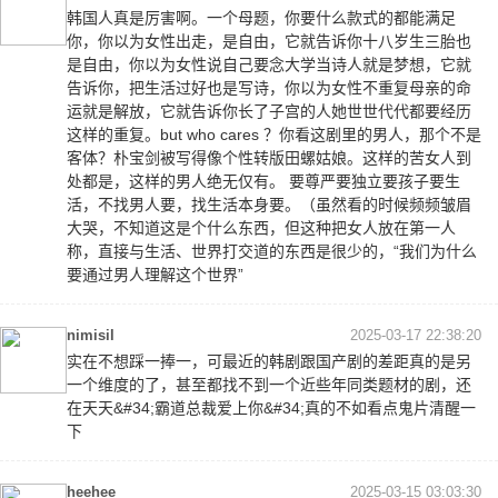
韩国人真是厉害啊。一个母题，你要什么款式的都能满足
你，你以为女性出走，是自由，它就告诉你十八岁生三胎也
是自由，你以为女性说自己要念大学当诗人就是梦想，它就
告诉你，把生活过好也是写诗，你以为女性不重复母亲的命
运就是解放，它就告诉你长了子宫的人她世世代代都要经历
这样的重复。but who cares ？你看这剧里的男人，那个不是
客体？朴宝剑被写得像个性转版田螺姑娘。这样的苦女人到
处都是，这样的男人绝无仅有。 要尊严要独立要孩子要生
活，不找男人要，找生活本身要。（虽然看的时候频频皱眉
大哭，不知道这是个什么东西，但这种把女人放在第一人
称，直接与生活、世界打交道的东西是很少的，“我们为什么
要通过男人理解这个世界”
nimisil
2025-03-17 22:38:20
实在不想踩一捧一，可最近的韩剧跟国产剧的差距真的是另
一个维度的了，甚至都找不到一个近些年同类题材的剧，还
在天天&#34;霸道总裁爱上你&#34;真的不如看点鬼片清醒一
下
heehee
2025-03-15 03:03:30