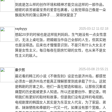
到底是怎么样的创作环境和精神才能交出这样的一部作品，
细密的哀苦被最宝贵的爱意包裹着，让我觉得自己像是一朵
飘摇失所的蒲公英种子......哭得快窒息了
raybyyy
2025-03-12 11:02:18
想起20岁的时候也是这样批判妈妈，生气她没有一点女性意
识，无法上桌吃饭，把婚姻当作自己全部的人生，但其实她
也是没得选。后来也才慢慢意识到，不是只有什么大女主才
算是女性主义，每日每夜在厨房忙碌的女性，也从来不是女
性主义的敌人。
2025-03-08 23:55:21
秦夕然
最近看的韩江的小说《不做告别》设定也是济州岛，都感觉
必须去一趟济州岛才能真正理解那里到底承载了什么。这就
是韩剧的厉害之处，他们一直在塑造和输出，让那些沉重或
痛楚的历史能被更多人知道。所以还是要创作、要记录。明
明我们有更好的取材和故事，但是我们没有这样的电视剧。
电视剧里的韩国女人其实是为东亚女人代言，为了家庭、弟
弟、妹妹牺牲和奉献的一代又一代，如果没有那个宽植，人