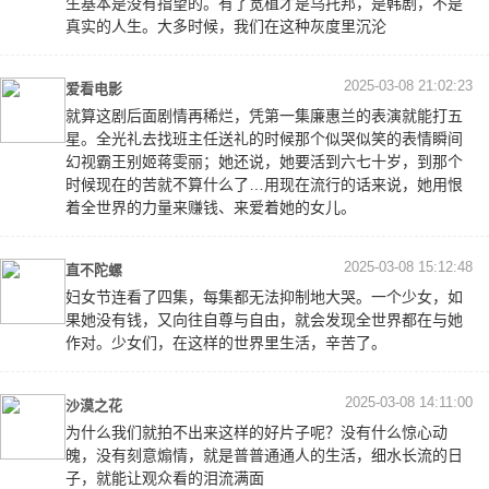
生基本是没有指望的。有了宽植才是乌托邦，是韩剧，不是
真实的人生。大多时候，我们在这种灰度里沉沦
2025-03-08 21:02:23
爱看电影
就算这剧后面剧情再稀烂，凭第一集廉惠兰的表演就能打五
星。全光礼去找班主任送礼的时候那个似哭似笑的表情瞬间
幻视霸王别姬蒋雯丽；她还说，她要活到六七十岁，到那个
时候现在的苦就不算什么了…用现在流行的话来说，她用恨
着全世界的力量来赚钱、来爱着她的女儿。
2025-03-08 15:12:48
直不陀螺
妇女节连看了四集，每集都无法抑制地大哭。一个少女，如
果她没有钱，又向往自尊与自由，就会发现全世界都在与她
作对。少女们，在这样的世界里生活，辛苦了。
2025-03-08 14:11:00
沙漠之花
为什么我们就拍不出来这样的好片子呢？没有什么惊心动
魄，没有刻意煽情，就是普普通通人的生活，细水长流的日
子，就能让观众看的泪流满面