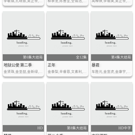
李敏镐,孔晓振,吴正世,韩智恩,亚历克斯·哈夫纳,李艾,金周宪
柳承龙,陈善圭,全锡浩,高庚杓,廉惠兰
禹棹焕,李瑜美,吴正世,金海淑
第6集大结局
全12集
第4集大结局
地狱公使 第二季
正年
暴君
金贤珠,金圣喆,金新绿,文素利,洪义俊,林成宰,杨东根
金泰梨,辛睿恩,文素利,罗美兰,郑恩彩,金允慧,玄胜熙
车胜元,金宣虎,金康宇,赵允秀
HD
第8集大结局
HD中字