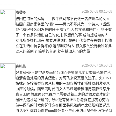
2025-03-08 00:10:08
嘀嗒嗒
被困在海里的妈妈——做牛做马都不要做一名济州岛的女人
被困在厨房家务里的“我” ——再也不能成为一个诗人（当然
我也有很多闪闪发光的日子 有同行人的疼爱和陪伴） 终于有
了一个有条件活出自己的女儿 做想做的事 成为想成为的人
女儿所怀疑的现在 想要没得到的 却是几代女性在思想上的独
立在生活中抗争得来的 这部剧好动人 很久很久没有看过如此
动人的新剧了 简单的台词 就有撼动人心的力量
2025-03-07 16:53:51
森川美
好看😭😭不是空洞华丽的台词而是寥寥几句就塑造形象性格
道清角色处境的真实塑造，对网飞来说真是久违了。央1⃣️6⃣️
姊妹还在拧着脊背顺从扭曲的三观背叛性别撕扯以刺激观众
血压的时候，隔壁同时代的女人已经戴着镣铐用暴脾气怒斥
直言👍🏻再憋屈再忍气吞声也需要对着正确的对象发疯才能纾
缓压力这才是正确的引导✅还有吴正世你老婆在那劳心劳力
做牛做马的时候你凭什么在那里装风雅躺凉席吸烟喝酒说风
凉话啊？你以为你在cos软饭专业户小田切让吗😠照照镜子🪞