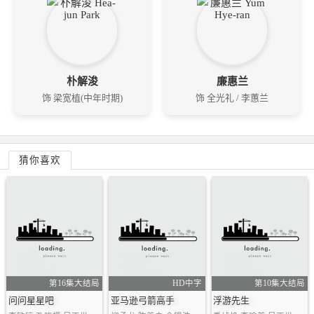
朴解浚
廉惠兰
饰 梁宽植(中年时期)
饰 全光礼 / 李蕙兰
猜你喜欢
第16集大结局
HD中字
第10集大结局
问问星星吧
亚马逊弓箭高手
浮游先生