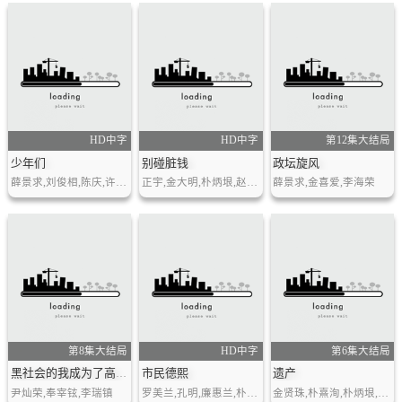
HD中字
HD中字
第12集大结局
少年们
别碰脏钱
政坛旋风
薛景求,刘俊相,陈庆,许成泰,廉惠兰,金东英,刘洙彬
正宇,金大明,朴炳垠,赵显哲,郑海钧,白秀章
薛景求,金喜爱,李海荣
第8集大结局
HD中字
第6集大结局
市民德熙
遗产
黑社会的我成为了高中生
尹灿荣,奉宰铉,李瑞镇
罗美兰,孔明,廉惠兰,朴炳垠,张允柱,李茂生,安恩真
金贤珠,朴熹洵,朴炳垠,刘庆秀