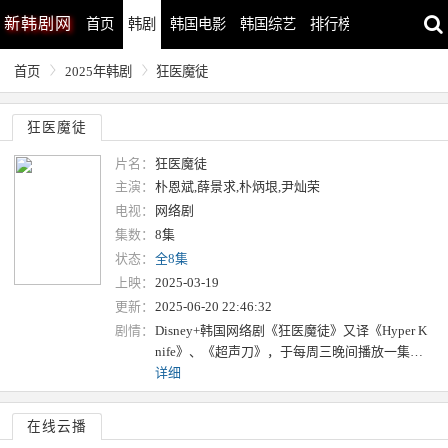
新
韩剧网
首页
韩剧
韩国电影
韩国综艺
排行榜
最近更新
首页
2025年韩剧
狂医魔徒
狂医魔徒
片名：
狂医魔徒
主演：
朴恩斌,薛景求,朴炳垠,尹灿荣
电视：
网络剧
集数：
8集
状态：
全8集
上映：
2025-03-19
更新：
2025-06-20 22:46:32
剧情：
Disney+韩国网络剧《狂医魔徒》又译《Hyper K
nife》、《超声刀》，于每周三晚间播放一集…
详细
在线云播