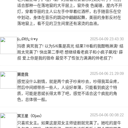
适合那种一在落地窗的大平层上，窗外夜 色阑珊，屋内不开
灯，穿着华丽的主人公左手中举着红酒杯，右手随音乐在空
中划动，身体在音乐的跳动中翩翩起舞，美丽的身影反衬在
落地窗上，看不见的卫生间里还有滚烫的血液。
(ᓚᘏᗢ¿☆♥y
2025-04-09 23:43:30
玛德 爽死我了! 以为5/6集是高光 结果7/8看的我酣畅淋漓! 结
局太完美了! 快出第二季吧 想继续看老疯子和小疯子飙戏! 薛
叔 爱上你是我的宿命 最受不了性张力满满的帅老叔了!
2025-04-06 21:29:09
舅是我
感觉没什么剧情，就是两个疯子吵来吵去，吵得我耳朵疼，
然后中间顺带杀一些人，人设好单薄，只能看到疯这个特
质，可能是恩斌长得太乖了吧，感觉不适合这个疯批的角
色，总体很一般。
2025-04-06 00:08:22
冥王星（Ojas）
只喜欢女主。如果这是双女主师徒剧就完美了。她吃的是牛