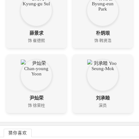
薛景求
朴炳垠
饰 崔德熙
饰 韩贤浩
尹灿荣
刘承睦
饰 徐荣柱
演员
猜你喜欢