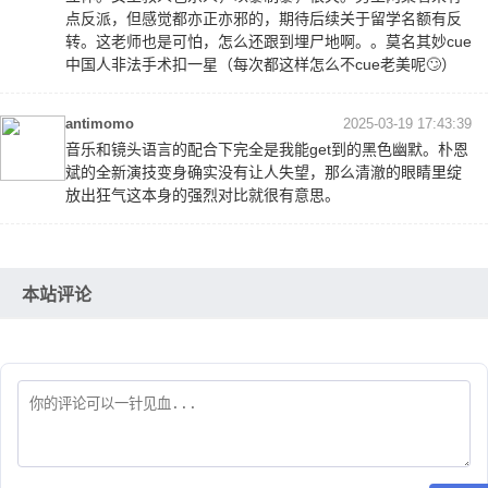
点反派，但感觉都亦正亦邪的，期待后续关于留学名额有反
转。这老师也是可怕，怎么还跟到埋尸地啊。。莫名其妙cue
中国人非法手术扣一星（每次都这样怎么不cue老美呢🙄）
antimomo
2025-03-19 17:43:39
音乐和镜头语言的配合下完全是我能get到的黑色幽默。朴恩
斌的全新演技变身确实没有让人失望，那么清澈的眼睛里绽
放出狂气这本身的强烈对比就很有意思。
本站评论