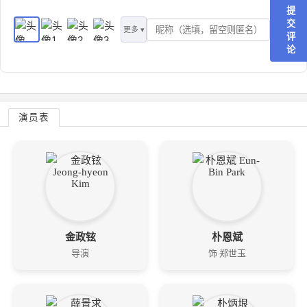
提
交
更多 ▾
评
论
演员表
金政铉
朴恩斌
导演
饰 郑世玉