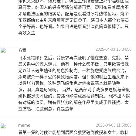
角包夹火腿吗，馋死我了。韩医生诊所看板上那个猫咪图像
真可爱，韩国人的好多表情包都很可爱。塑料布看着厚度不
如嗜血法医里的结实哈，配角是没看过冰冷热带鱼吗，烧个
东西都给女主引来麻烦真是无语😅了。演日本人那个女演员
个子好高，也好看。如果日语是原音那演员简直很棒了。只
喜欢女主
2025-04-03 13:34:56
方青
《杀死福顺》之后，薛景求再次证明了他在变态、克制、禁
忌关系中的惊人魅力。他有一种什么都不做，只用微表情就
足以让人磕生磕死的角色控制力。一种施虐受虐气质含混，
杀与被杀一样享受的极致接纳度。但！他的职业生涯从来不
以性张力著称，这种网飞级角色对他来说基本就是随手一
演，啊，真是厉害啊。 当然，这两部对手戏演员恩斌与全度
妍也都是天才级的，套路也能演成高档预制菜。 想不出内娱
有对标的演员，稍有性张力的都在作品里变成了性骚扰、太
监质感、油腻霸总，真是造孽
momo
2025-04-03 11:58:05
看第一集的时候谁能想到后面会狠狠磕到教授和女主，教科