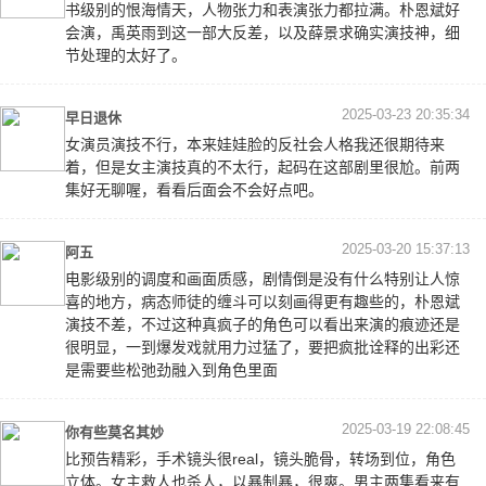
书级别的恨海情天，人物张力和表演张力都拉满。朴恩斌好
会演，禹英雨到这一部大反差，以及薛景求确实演技神，细
节处理的太好了。
2025-03-23 20:35:34
早日退休
女演员演技不行，本来娃娃脸的反社会人格我还很期待来
着，但是女主演技真的不太行，起码在这部剧里很尬。前两
集好无聊喔，看看后面会不会好点吧。
2025-03-20 15:37:13
阿五
电影级别的调度和画面质感，剧情倒是没有什么特别让人惊
喜的地方，病态师徒的缠斗可以刻画得更有趣些的，朴恩斌
演技不差，不过这种真疯子的角色可以看出来演的痕迹还是
很明显，一到爆发戏就用力过猛了，要把疯批诠释的出彩还
是需要些松弛劲融入到角色里面
2025-03-19 22:08:45
你有些莫名其妙
比预告精彩，手术镜头很real，镜头脆骨，转场到位，角色
立体。女主救人也杀人，以暴制暴，很爽。男主两集看来有