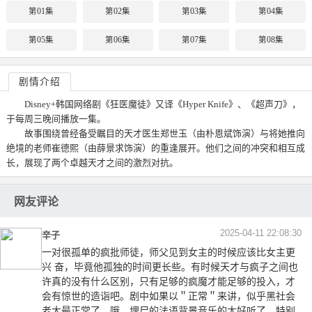
第01集
第02集
第03集
第04集
第05集
第06集
第07集
第08集
剧情介绍
Disney+韩国网络剧《狂医魔徒》又译《Hyper Knife》、《超声刀》，
于每周三晚间播放一集。
故事围绕曾经备受瞩目的天才医生郑世玉（由朴恩斌饰演）与将她推向
绝境的老师崔德熙（由薛景求饰演）的重逢展开。他们之间的冲突和相互成
长，展现了两个卓越天才之间的激烈对抗。
网友评论
2025-04-11 22:08:30
辛子
一对很孤单的疯批师徒，师父见到女主的时候应该比女主更
兴 奋，毕竟他孤独的时间更长些。有时候天才与疯子之间也
许真的没有什么区别，只有足够的疯魔才能足够的投入，才
会有惊世的造诣吧。剧中如果以＂正常＂来讲，似乎黑社会
老大最正常了。哦，埋尸的法语背景音乐的太好听了，特别