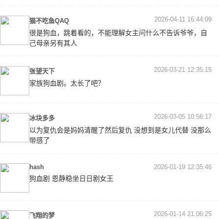
2026-04-11 16:44:09
猫不吃鱼QAQ
很是狗血，跳着看的，不能理解女主问什么不告诉爷爷，自
己母亲另有其人
2026-03-21 12:35:15
张望天下
家族狗血剧。太长了吧？
2026-03-05 10:56:17
冰块多多
以为复仇会是妈妈清醒了然后复仇 没想到是女儿代替 没那么
带感了
hash
2026-01-19 12:35:46
狗血剧 恩静稳坐日日剧女王
2026-01-14 21:06:25
飞翔的梦