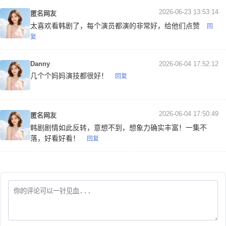
2026-06-23 13:53:14
匿名网友
太喜欢看韩剧了，每个演员都演的非常好，给他们点赞
回
复
Danny
2026-06-04 17:52:12
几个个妈妈演技都很好！
回复
2026-06-04 17:50:49
匿名网友
韩剧剧情如此反转，意想不到，想象力确实丰富！一集不
落，好看好看！
回复