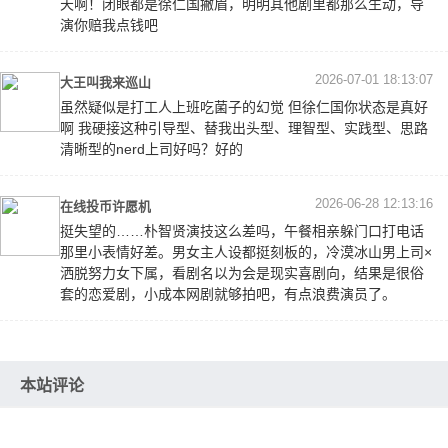
天啊！闭眼都是徐仁国撇眉，明明其他剧里都那么生动，导
演你赔我点钱吧
2026-07-01 18:13:07
大王叫我来巡山
虽然疑似是打工人上班吃菌子的幻觉 但徐仁国你状态是真好
啊 我硬接这种引导型、替我出头型、理智型、实践型、思路
清晰型的nerd上司好吗？好的
2026-06-28 12:13:16
在线投币许愿机
挺失望的……朴智贤演技这么差吗，午餐相亲躲门口打电话
那里小表情好差。男女主人设都挺刻板的，冷漠冰山男上司×
洒脱努力女下属，看剧名以为会是现实喜剧向，结果是很俗
套的恋爱剧，小成本网剧就够拍吧，有点浪费演员了。
本站评论