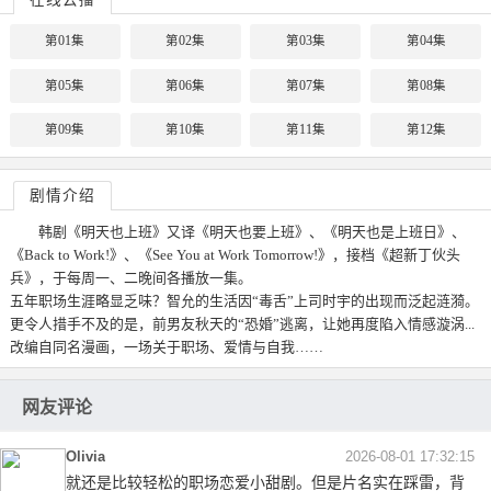
第01集
第02集
第03集
第04集
第05集
第06集
第07集
第08集
第09集
第10集
第11集
第12集
剧情介绍
韩剧《明天也上班》又译《明天也要上班》、《明天也是上班日》、
《Back to Work!》、《See You at Work Tomorrow!》，接档《超新丁伙头
兵》，于每周一、二晚间各播放一集。
五年职场生涯略显乏味？智允的生活因“毒舌”上司时宇的出现而泛起涟漪。
更令人措手不及的是，前男友秋天的“恐婚”逃离，让她再度陷入情感漩涡...
改编自同名漫画，一场关于职场、爱情与自我……
网友评论
Olivia
2026-08-01 17:32:15
就还是比较轻松的职场恋爱小甜剧。但是片名实在踩雷，背