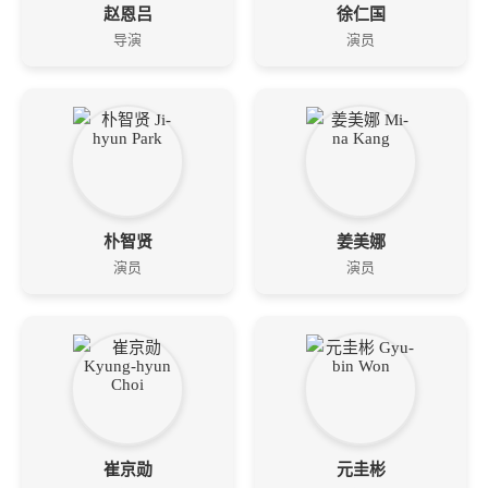
赵恩吕
徐仁国
导演
演员
朴智贤
姜美娜
演员
演员
崔京勋
元圭彬