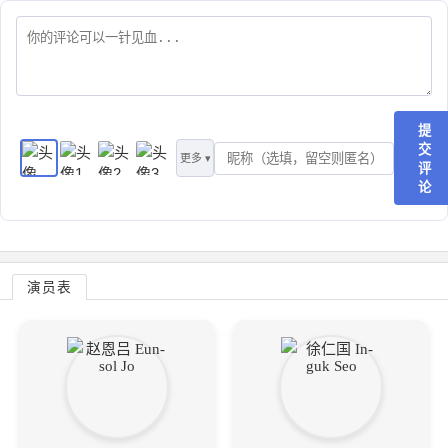
提
交
更多 ▾
评
论
演员表