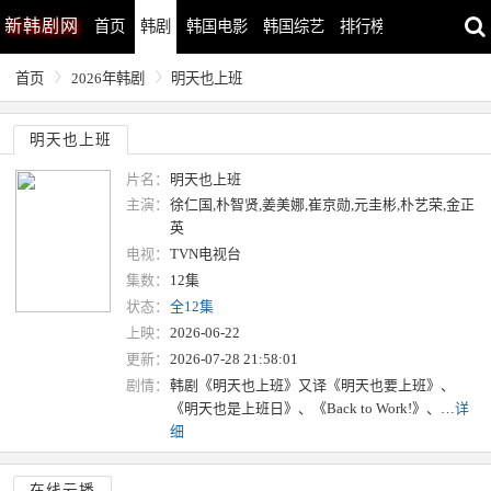
新
韩剧网
首页
韩剧
韩国电影
韩国综艺
排行榜
最近更新
首页
2026年韩剧
明天也上班
明天也上班
片名：
明天也上班
主演：
徐仁国,朴智贤,姜美娜,崔京勋,元圭彬,朴艺荣,金正
英
电视：
TVN电视台
集数：
12集
状态：
全12集
上映：
2026-06-22
更新：
2026-07-28 21:58:01
剧情：
韩剧《明天也上班》又译《明天也要上班》、
《明天也是上班日》、《Back to Work!》、…
详
细
在线云播