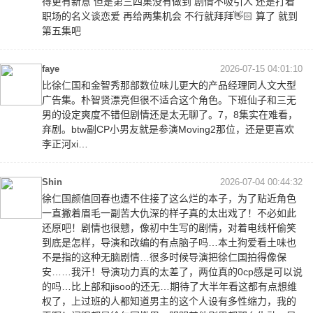
得更有新意 但是第三四集没有做到 剧情不吸引人 还是打着
职场的名义谈恋爱 再给两集机会 不行就拜拜👋🏻 算了 就到
第五集吧
faye
2026-07-15 04:01:10
比徐仁国和金智秀那部数位味儿更大的产品经理同人文大型
广告集。朴智贤漂亮但很不适合这个角色。下班仙子和三无
男的设定爽度不错但剧情还是太无聊了。7，8集实在难看，
弃剧。btw副CP小男友就是参演Moving2那位，还是更喜欢
李正河xi…
Shin
2026-07-04 00:44:32
徐仁国颜值回春也遭不住接了这么烂的本子，为了贴近角色
一直撇着眉毛一副苦大仇深的样子真的太出戏了！不必如此
还原吧！剧情也很戆，像初中生写的剧情，对着电线杆偷笑
到底是怎样，导演和改编的有点脑子吗…本土狗爱看土味也
不是指的这种无脑剧情…很多时候导演把徐仁国拍得像保
安……我汗！导演功力真的太差了，两位真的0cp感是可以说
的吗…比上部和jisoo的还无…期待了大半年看这都有点想维
权了，上过班的人都知道男主的这个人设有多性缩力，我的