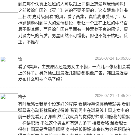
到底哪个认真上过班的人可以跟上司谈上恋爱啊我请问呢！
之前被徐仁国的《灭亡》迷的不要不要的，这次跟着小红书
上狂吹“史诗级回春”的风，看了两集，真给我难受死了，从
标题到题材到两人的爱情桥段，都让一个正在上班的牛马百
思不得其解，而且徐仁国在里面有一种营养不良的感觉，瘦
到没力气的气质。男星固然不可馒化，但也不能干枯吧。反
正，不推荐
2026-07-24 16:05:06
谁
看了6集弃，主要原因还是男女主不搭，一点儿不像互相会看
上的样子。另外徐仁国最近几部剧都很像广告，韩国最近要
发布什么科技产品了吗？
2026-07-21 21:45:39
柚子
有时我感觉我是个设定好的程序 看到弹幕说感动我就哭 看到
弹幕说心动我就真的觉得帅 看到男主在斑马线上牵走女主的
前一秒先看到了弹幕 然后我就真的觉得好帅哦 和隐秘的监察
一样讲职场 不过这个男主可有魅力多了 接着看咯 越看越觉
得徐仁国真是盘靓条顺啊 身材好长得好 本来以为会把职场拍