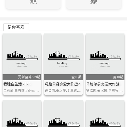
演员
演员
猜你喜欢
更新至第659期
全10期
第10期
我独自生活 2025
母胎单身恋爱大作战2
母胎单身恋爱大作战
全贤武,金勇健,Fabien,金光奎,Defconn,陆重完,金泰元,李成宰,徐仁国,安七炫,梁耀燮等
徐仁国,姜汉娜,李恩智,车正元
徐仁国,姜汉娜,李恩智,车正元