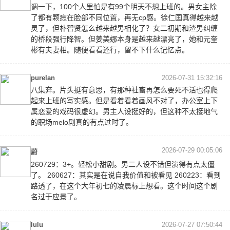
调一下，100个人里怕是有99个明天不想上班的。男女主除
了都有颗痣在脸部不同位置，再无cp感。徐仁国真得越来越
灵了，但朴智贤怎么越来越男相化了？女二初期和渣男纠缠
的桥段强行降智。但姜美娜本身是越来越漂亮了，她和元奎
彬有夫妻相。随便看看还行，留不下什么记忆点。
purelan
2026-07-31 15:32:16
八集弃。片头挺有意思，有那种社畜再怎么要死不活也得爬
起来上班的写实感。但是看着看着画风不对了，办公室上下
属恋爱的戏码很虚幻。男主人设挺好的，但这种不太接地气
的职场melo剧真的有点过时了。
2026-07-29 00:05:06
蔚
260729：3+。轻松小甜剧。男二人设不错但演得有点太僵
了。 260627：其实是在说自我价值和被看见 260223：看到
路透了，在这个大年初七的凌晨标上想看。这个时间这个剧
名过于应景了。
lulu
2026-07-27 07:50:44