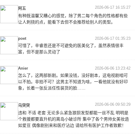
2026-06-17 16:15:27
阿五
有种既温馨又糟心的感觉，除了男二每个角色的性格都有些
让人刺挠的点，能看下去但不会推荐给别人的类型。
poet
2026-06-17 01:35:23
可惜了，辛睿恩还是不可避免的医美化了，虽然表情很丰
富，但不是那么灵动了
Anier
2026-06-06 13:23:42
怎么了，这两部新剧。如果没钱，没好剧本，这电视剧咱可
以不拍。非拍不可？这男主不知道为啥，一看他就没有好印
象，长着一张反派任性装货的脸……
2026-06-06 09:50:29
乌突突
违和 不适 老套 无论多么紧急狼狈发型都能一丝不乱 明明是
个救援都要直升机的离岛小破诊所 集中了各个男帅女美妆造
如爱豆 偶像剧别来和医疗沾边 请给所有医护工作者致歉！