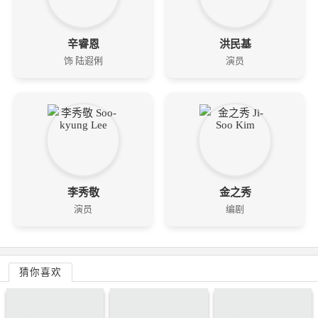
辛睿恩
洪民基
饰 陆遐俐
演员
李秀敬
金之秀
演员
编剧
猜你喜欢