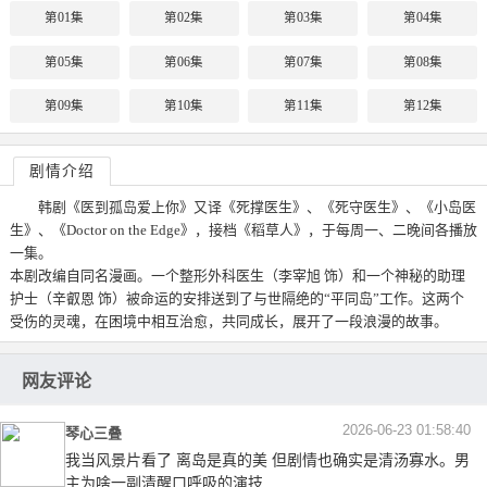
第01集
第02集
第03集
第04集
第05集
第06集
第07集
第08集
第09集
第10集
第11集
第12集
剧情介绍
韩剧《医到孤岛爱上你》又译《死撑医生》、《死守医生》、《小岛医
生》、《Doctor on the Edge》，接档《稻草人》，于每周一、二晚间各播放
一集。
本剧改编自同名漫画。一个整形外科医生（李宰旭 饰）和一个神秘的助理
护士（辛叡恩 饰）被命运的安排送到了与世隔绝的“平同岛”工作。这两个
受伤的灵魂，在困境中相互治愈，共同成长，展开了一段浪漫的故事。
网友评论
2026-06-23 01:58:40
琴心三叠
我当风景片看了 离岛是真的美 但剧情也确实是清汤寡水。男
主为啥一副清醒口呼吸的演技…..