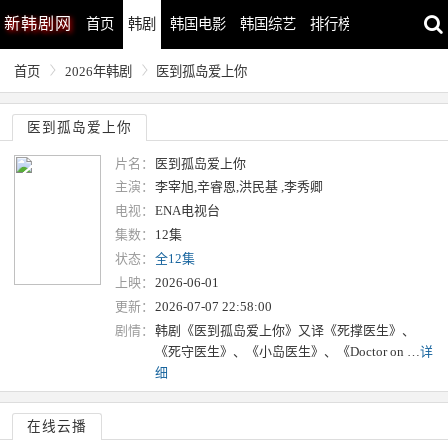
新
韩剧网
首页
韩剧
韩国电影
韩国综艺
排行榜
最近更新
首页
2026年韩剧
医到孤岛爱上你
医到孤岛爱上你
片名：
医到孤岛爱上你
主演：
李宰旭,辛睿恩,洪民基 ,李秀卿
电视：
ENA电视台
集数：
12集
状态：
全12集
上映：
2026-06-01
更新：
2026-07-07 22:58:00
剧情：
韩剧《医到孤岛爱上你》又译《死撑医生》、
《死守医生》、《小岛医生》、《Doctor on …
详
细
在线云播