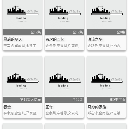
全12集
全12集
全9集
最后的夏天
百次的回忆
浊流之争
李宰旭,崔成恩,金建宇
金多美,辛睿恩,许南俊,金正贤,李元郑
金路云,辛睿恩,朴栖含,朴智焕
第11集大结局
全12集
HD中字版
吞金
正年
奇妙的家族
李宰旭,曹宝儿,郑家蓝,严志媛,朴炳垠,金材昱
金泰梨,辛睿恩,文素利,罗美兰,郑恩彩,金允慧,玄胜熙
郑在泳,金南佶,严志媛,李秀卿,郑家蓝,朴仁焕,申正根