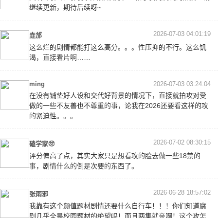
继续更新，期待后续呀~
2026-07-03 04:01:19
垚邡
这么烂的剧情都能打这么高分。。。性压抑的不行。这么饥
渴，直接看片啊……
ming
2026-07-03 03:24:04
在没有铺垫好人设和交代好背景的情况下，直接就拍攻对受
做的一些不友善也不尊重的事，论我在2026还要看这样的攻
的紧迫性。。。
2026-07-02 08:30:15
磕学家🥺
评分偏高了点，其实大家只是想看攻的脸去做一些18禁的
事，剧情什么的倒是次要的东西了。
2026-06-28 18:57:02
张雨邪
我靠有这个颜值题材剧情还要什么自行车！！！你们知道腐
剧几乎全是校园题材的绝望吗！而且两集就亲啊！这个攻怎