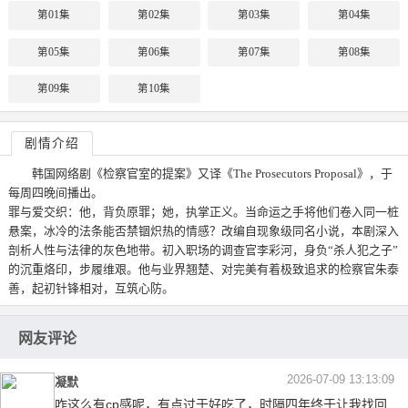
第01集
第02集
第03集
第04集
第05集
第06集
第07集
第08集
第09集
第10集
剧情介绍
韩国网络剧《检察官室的提案》又译《The Prosecutors Proposal》，于
每周四晚间播出。
罪与爱交织：他，背负原罪；她，执掌正义。当命运之手将他们卷入同一桩
悬案，冰冷的法条能否禁锢炽热的情感？改编自现象级同名小说，本剧深入
剖析人性与法律的灰色地带。初入职场的调查官李彩河，身负“杀人犯之子”
的沉重烙印，步履维艰。他与业界翘楚、对完美有着极致追求的检察官朱泰
善，起初针锋相对，互筑心防。
网友评论
2026-07-09 13:13:09
凝默
咋这么有cp感呢，有点过于好吃了，时隔四年终于让我找回