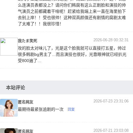
么连演员表都没上？请问你们韩腐有这么正剧脸和演技的帅
气演员之前都藏着干啥呢！赶紧给我端上来一直在海里拍下
去别上岸！！受也很帅！这种双高颜值还有剧情的腐剧太难
了太难了！！我很珍惜！
2026-06-28 00:32:31
我たま笑死
攻的脸太对味儿了，光是这个脸我就可以直接打五星，帅过
很多韩剧bg男主了…而且演技也很好，光靠眼神就已经扒光
受800遍了…
本站评论
2026-07-23 23:31:06
匿名网友
最期待最紧张追剧的一次
回复
2026-07-21 23:03:08
匿名网友