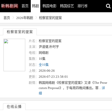
新
韩剧网
首页
韩剧
韩国电影
韩国综艺
排行榜
最近更新
首页
2026年韩剧
检察官室的提案
检察官室的提案
片名：
检察官室的提案
主演：
尹道健,朴时宇
电视：
网络剧
集数：
10集
状态：
全10集
上映：
2026-06-26
更新：
2026-07-23 23:58:01
剧情：
韩国网络剧《检察官室的提案》又译《The Prose
cutors Proposal》，于每周四晚间播出。罪…
详
细
在线云播