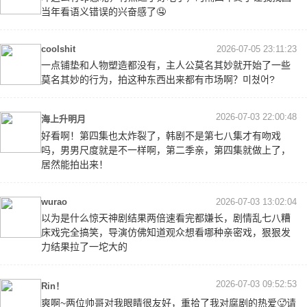
当年看语义错误的兴奋感了🤤
coolshit
2026-07-05 23:11:23
一点铺垫和人物塑造都没有，主人公莫名其妙就开始了一些
莫名其妙的行为，拍这种东西出来都有市场啊？미쳤어?
2026-07-03 22:00:48
海上升明月
好看啊！第四集也太炸裂了，韩剧不是第七八集才有吻戏
吗，男男尺度就是不一样啊，第二季亲，第四集就做上了，
居然能拍出来！
wurao
2026-07-03 13:02:04
以为是什么惊天神剧结果两倍速看完都嫌长，剧情乱七八糟
床戏完全搞笑，导演仿佛知道观众想看哪种亲密戏，狠狠发
力结果拉了一坨大的
2026-07-03 09:52:53
Rin！
爽啊~两位帅哥对我眼睛很友好，重拾了我对腐剧的热爱🥵请