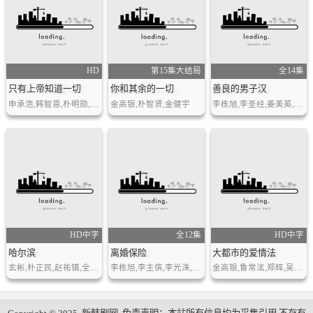
HD
第15集大结局
全14集
只有上帝知道一切
你和其余的一切
善良的男子汉
申承浩,韩智恩,朴明勋,全昭旻,刘成柱,李栋旭,南仲圭
金高银,朴智贤,金健宇
李栋旭,李圣经,姜美英,吴娜拉
HD中字
全12集
HD中字
哈尔滨
离婚保险
大都市的爱情法
玄彬,朴正民,赵祐镇,全余赟,郑雨盛,李栋旭,刘在明
李栋旭,李主傧,李光洙,李多熙
金高银,鲁常泫,郑辉,吴东旻,金彩恩,权英恩,姜娜延