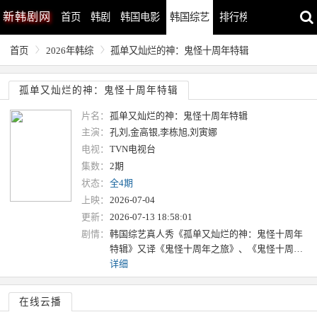
新
韩剧网
首页
韩剧
韩国电影
韩国综艺
排行榜
最近更新
首页
2026年韩综
孤单又灿烂的神：鬼怪十周年特辑
孤单又灿烂的神：鬼怪十周年特辑
片名：
孤单又灿烂的神：鬼怪十周年特辑
主演：
孔刘,金高银,李栋旭,刘寅娜
电视：
TVN电视台
集数：
2期
状态：
全4期
上映：
2026-07-04
更新：
2026-07-13 18:58:01
剧情：
韩国综艺真人秀《孤单又灿烂的神：鬼怪十周年
特辑》又译《鬼怪十周年之旅》、《鬼怪十周…
详细
在线云播