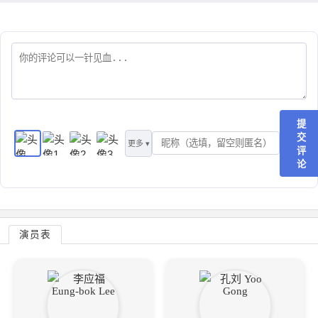
提
交
更多 ▾
评
论
演员表