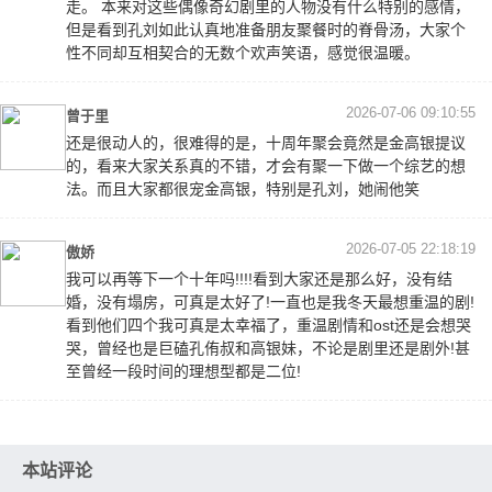
走。 本来对这些偶像奇幻剧里的人物没有什么特别的感情，
但是看到孔刘如此认真地准备朋友聚餐时的脊骨汤，大家个
性不同却互相契合的无数个欢声笑语，感觉很温暖。
2026-07-06 09:10:55
曾于里
还是很动人的，很难得的是，十周年聚会竟然是金高银提议
的，看来大家关系真的不错，才会有聚一下做一个综艺的想
法。而且大家都很宠金高银，特别是孔刘，她闹他笑
2026-07-05 22:18:19
傲娇
我可以再等下一个十年吗!!!!看到大家还是那么好，没有结
婚，没有塌房，可真是太好了!一直也是我冬天最想重温的剧!
看到他们四个我可真是太幸福了，重温剧情和ost还是会想哭
哭，曾经也是巨磕孔侑叔和高银妹，不论是剧里还是剧外!甚
至曾经一段时间的理想型都是二位!
本站评论