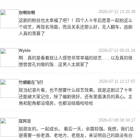
2026-07-12 13:20:38
你啊你啊
这剧的粉丝也太幸福了吧？！四个人十年后愿意一起拍这么
个综艺，再现名场面，而且关系还那么好，无人翻车，追剧
人真的羡慕了
Wylde
2026-07-12 05:01:24
啊…真的是看着就让人感觉非常幸福的综艺……以及真的很
想尝尝孔刘做的饭…这男人太居家了
2026-07-11 12:17:07
竹蜻蜓在飞行
就当纪录片看，也不想要什么综艺效果。就是这剧过了十年
还能被大家记住，除了编剧很好，还有里面演员的真心。主
角和配角都没塌房，也都没结婚哈哈哈
2026-07-08 08:34:17
匡阿吉
挺朋友的。一起成长。 看后一天，余震较强。我想，我们总
是需要一些老酒、老地方、老朋友，来证明自己的路没有白