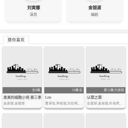
刘寅娜
金银淑
演员
编剧
猜你喜欢
全8集
16集全
第12集大结局
柔美的细胞小将 第三季
Life
认罪之罪
金高银,金载原
曹承佑,李栋旭,刘在明,文素丽,千虎珍
全度妍,金高银,朴海秀,陈善圭,崔英俊,南多凛