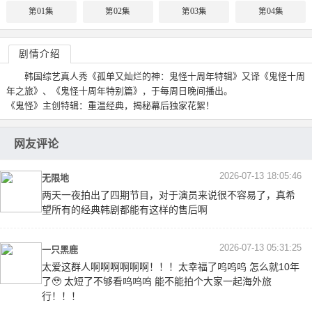
第01集
第02集
第03集
第04集
剧情介绍
韩国综艺真人秀《孤单又灿烂的神：鬼怪十周年特辑》又译《鬼怪十周
年之旅》、《鬼怪十周年特别篇》，于每周日晚间播出。
《鬼怪》主创特辑：重温经典，揭秘幕后独家花絮！
网友评论
2026-07-13 18:05:46
无限地
两天一夜拍出了四期节目，对于演员来说很不容易了，真希
望所有的经典韩剧都能有这样的售后啊
2026-07-13 05:31:25
一只黑鹿
太爱这群人啊啊啊啊啊啊！！！太幸福了呜呜呜 怎么就10年
了🥹 太短了不够看呜呜呜 能不能拍个大家一起海外旅
行！！！