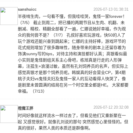
sanshuicc
2026-07-13 01:38:31
半夜啃生肉，一句看不懂，但我哇哇哭，鬼怪一家forever！
（7/5） 截止到周二，把已播的两期节目从生肉、机翻、未
删减、精校、精翻全部看了一遍，仁娜说她好幸福，作为观
众的我何尝不是？（7/7） 孔叔好喜欢玩游戏，快50的人了
玩个游戏还能兴奋到跳起来；仁娜的主持好棒，游戏环节的
花式规则增加了很多趣味性，随身带来的剧本上还留存着为
饰演sunny写的tips，对待主持和演技都好认真；高银看似最
小实则是鬼怪剧组关系主心骨吧，栋旭真是行走的人形弹
幕，注孤生+浪漫过敏，虽然有孔刘饲养员的名声，但实际上
感觉高银才是那个饲养员呢。韩娱真的好会营业CP，第4期
桃子夫妇vs鬼怪夫妇及鬼怪一家人的互动看得人快哭了，像
是剧里未曾圆满的结局在另一个时空里全都是HE。 大家都要
幸福。（7/13）
2026-07-12 20:32:08
橙魔王胖
时间好像就这样流水一样过去了，但看见他们又重新聚在一
起 又感觉很好。就像孔刘说的那句 突然感觉心里怪怪的。但
真的很好，果然人类的本质还是群像啊。