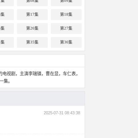
7集
第08集
第09集
6集
第17集
第18集
5集
第26集
第27集
4集
第35集
第36集
奇的电视剧，主演李瑞镇，曹在显，车仁表，
放一集。
2025-07-31 08:43:38