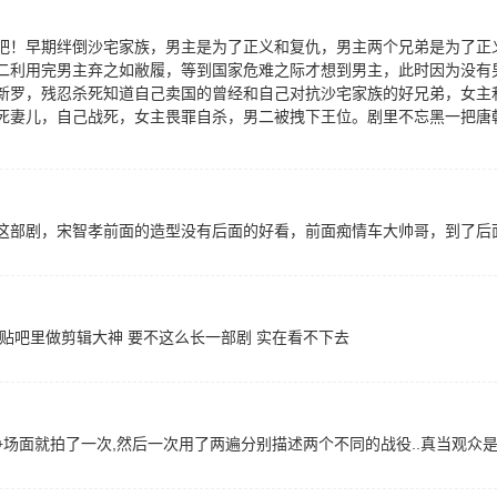
吧！早期绊倒沙宅家族，男主是为了正义和复仇，男主两个兄弟是为了正
二利用完男主弃之如敝履，等到国家危难之际才想到男主，此时因为没有
新罗，残忍杀死知道自己卖国的曾经和自己对抗沙宅家族的好兄弟，女主
死妻儿，自己战死，女主畏罪自杀，男二被拽下王位。剧里不忘黑一把唐
这部剧，宋智孝前面的造型没有后面的好看，前面痴情车大帅哥，到了后
贴吧里做剪辑大神 要不这么长一部剧 实在看不下去
争场面就拍了一次,然后一次用了两遍分别描述两个不同的战役..真当观众是脑