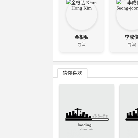
金根弘
李成
导演
导演
猜你喜欢