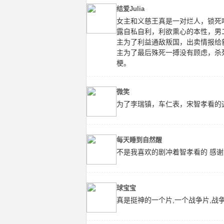
结爱Julia
女主和义慈王真是一对烂人，锁死
露自私自利，利欲熏心的本性，男
主为了利益通敌叛国，出卖情报给
主为了最后殊死一搏没有顾虑，杀
梗。
微笑
为了李瑞镇，车仁表，宋智孝看的
每天睡到自然醒
不是我喜欢的剧冲着智孝看的 感谢
球宝宝
真是挺神的一个片,一个战争片,战