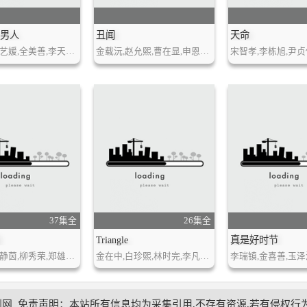
个男人
丑闻
天命
朴孝敏,姜艺媛,全美善,李天熙,徐庆锡
金载沅,赵允熙,曹在显,申恩庆,朴尚民,奇太映,金慧利,崔哲浩
37集全
26集全
爱
Triangle
真是好时节
车仁表,黄静茵,柳秀荣,郑雄仁,徐孝琳,郑京浩
金在中,白珍熙,林时完,李凡秀,吴妍秀
剧网
免责声明：本站所有信息均为采集引用,不存有资源,若有侵权行为