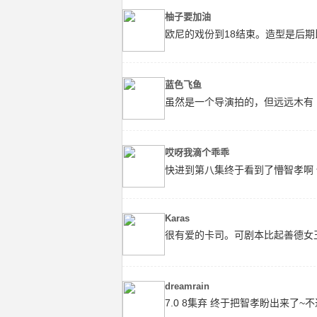
柚子要加油
欧尼的戏份到18结束。造型是后期比
蓝色飞鱼
虽然是一个导演拍的，但远远木有
哎呀我滴个乖乖
快进到第八集终于看到了懵智孝啊 
Karas
很有爱的卡司。可剧本比起善德女
dreamrain
7.0 8集弃 终于把智孝盼出来了~