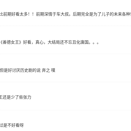
前期好看太多！！前期深情于车大叔。后期完全是为了儿子的未来各种谋划。！！
《善德女王》好看，真心，大结局还不忘丑化唐国。。。
但是好讨厌历史剧的说 弃之 噗
王还是少了些张力
不过是不好看呀