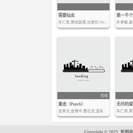
需要仙女
第一千
车仁表,黄雨瑟惠,沈惠珍,WooRi（金允慧）,朴珉宇,信宇（B1A4）许永生
完结
重击（Punch）
无尽的
金来沅,金雅中,曹在显,温朱万,崔明吉,徐智慧
Copyright © 2025
新韩