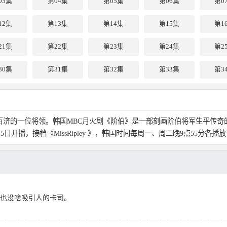
03集
第04集
第05集
第06集
第0
12集
第13集
第14集
第15集
第1
21集
第22集
第23集
第24集
第2
30集
第31集
第32集
第33集
第3
百济的一位将领。韩国MBC月火剧《阶伯》是一部刻画阶伯将军生平传
5日开播，接档《MissRipley 》，韩国时间每周一、周二晚9点55分各播
，也没啥吸引人的卡司。