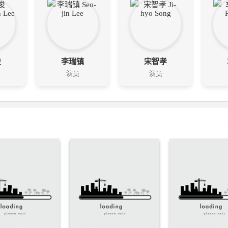
俊
李瑞镇
宋智孝
演员
演员