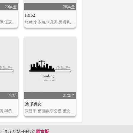
20集全
20集全
IRIS2
宋智孝,李栋旭,尹贞伊,任瑟雍,尹珍依,宋钟浩,姜星,权贤相,金亨范,徐东贤,金美京
张赫,李多海,李凡秀,吴妍秀,林秀香,尹斗俊,李准
完结
21集全
急诊男女
李瑞镇,金喜善,玉泽演,柳承修,柳承修,尹汝贞
宋智孝,崔镇赫,李必模,崔汝真,尹仲勋
,请联系站长删除!
留言板