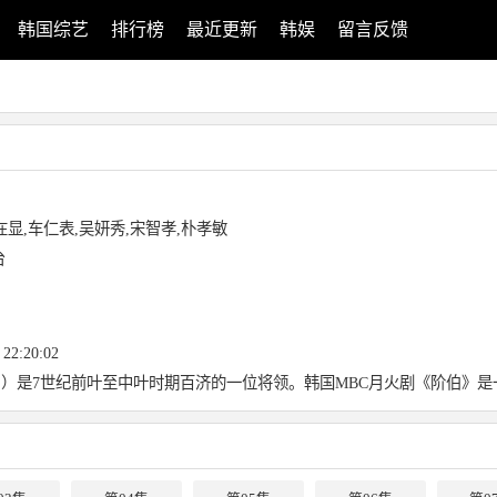
韩国综艺
排行榜
最近更新
韩娱
留言反馈
在显,车仁表,吴妍秀,宋智孝,朴孝敏
台
 22:20:02
백）是7世纪前叶至中叶时期百济的一位将领。韩国MBC月火剧《阶伯》是