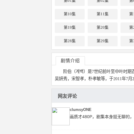
第01集
第02集
第
第10集
第11集
第
第19集
第20集
第
第28集
第29集
第
剧情介绍
阶伯（계백）是7世纪前叶至中叶时期
吴妍秀，宋智孝，朴孝敏等，于2011年7月2
网友评论
clumsyONE
画质才480P，剧集本身挺无聊的