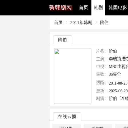
新
韩剧网
首页
韩剧
韩国电影
首页
2011年韩剧
阶伯
阶伯
片名：
阶伯
主演：
李瑞镇,曹
电视：
MBC电视
集数：
36集全
状态：
上映：
2011-08-25
更新：
2025-06-20
剧情：
阶伯（계
在线云播