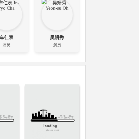
车仁表
吴妍秀
演员
演员