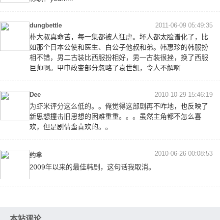
dungbettle
2011-06-09 05:49:35
朴大叔真命苦，每一集都被人狂虐。坏人都太脸谱化了，比
如那个日本公使和医生、白公子他叔和弟。韩惠珍的韩服扮
相不错，男二古装比西服扮相好，男一古装很挫，换了西服
巨帅啊。甲申政变部分忽略了袁世凯，令人不解啊
Dee
2010-10-29 15:46:19
为虾米评分这么低的。。俺觉得这部剧再不咋地，也反映了
新思想撞击旧思想的困难重重。。。虽然主角都不怎么喜
欢，但是剧情蛮喜欢的。。
2010-06-26 00:08:53
约拿
2009年以来的最佳韩剧，这句话我取消。
本站评论