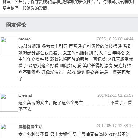
饰演一名出身于保守贵族家庭却思想解放的新女性石兰，与饰演小斤狗的朴
勇宇谱写一段浪漫的爱情。
网友评论
momo
2025-10-26 00:44:44
cp部分很甜 多为女主引导 声音好听 韩惠珍的演技很好 看到
她的部分都会认真看完 女主的韩服特别 加入了西洋风格 女
主当年穿着韩服 戴着礼帽回眸的照片一直记着 这几天想到就
看了 没想到这么好看 朗朗好可爱 美玲长得好漂亮 安连好帅
查不到资料 好像就演过一部戏 渡边很搞笑 最后一集哭死我
了
Eternal
2014-12-11 01:26:59
这么美丽的女主，配了这么个男主......................不看了，看
不下去
2012-05-12 12:38:12
爱植物爱生活
女主各种装圣母,男主太奴性,男二既帅又有演技,戏份却不讨