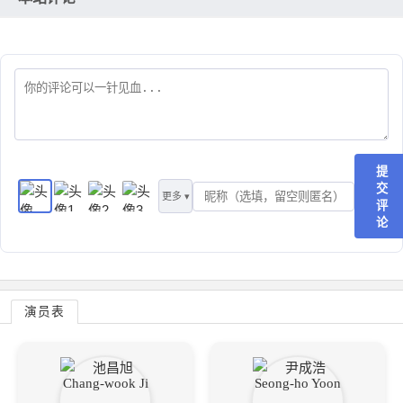
提
交
更多 ▾
评
论
演员表