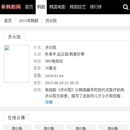
新
韩剧网
首页
韩剧
韩国电影
韩国综艺
排行榜
最近更新
首页
2010年韩剧
济众院
济众院
片名：
济众院
主演：
朴勇宇,延正勋,韩惠珍等
电视：
SBS电视台
集数：
36集全
状态：
上映：
2010-01-04
更新：
2025-06-20 22:20:25
剧情：
电视剧《济众院》以韩国最早的现代式医疗机构
济众院为背景，描写了农民的儿子小斤狗克服…
详细
在线云播
第01集
第02集
第03集
第04集