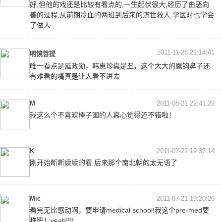
好,但他的戏还是比较有看点的,一生起伏很大,经历了由恶向
善的过程,从前期冷血的两班到后来的济世救人.学医时也学会
了做人
2011-11-28 21:14:41
明镜菩提
唯一看点是延政勋，韩惠珍真是丑，这个大大的鹰钩鼻子还
有难看的嘴真是让人看不进去
M
2011-08-21 22:41:22
我这么个不喜欢棒子国的人真心觉得还不错啦！
K
2011-07-22 19:37:14
刚开始断断续续的看 后来那个南北朝的太无语了
Mic
2011-07-21 19:20:26
看完无比感动啊，要申请medical school!我这个pre-med要
称职！yeah!!!!