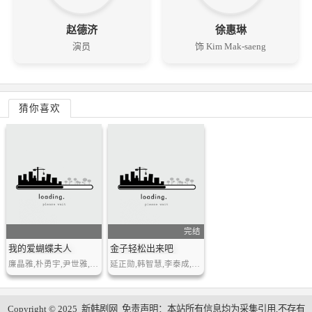
赵德济
徐惠琳
演员
饰 Kim Mak-saeng
猜你喜欢
完结
我的爱蝴蝶夫人
金子轻松出来吧
廉晶雅,朴勇宇,尹世雅,金成洙
延正勋,韩智慧,李泰成,金亨俊,李秀景,崔明吉,白珍熙
Copyright © 2025
新韩剧网
免责声明：本站所有信息均为采集引用,不存有