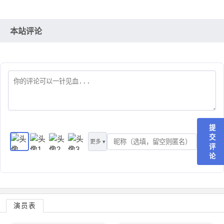
本站评论
提
交
更多 ▾
评
论
演员表