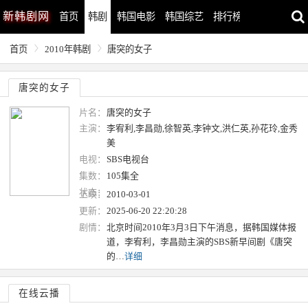
新
韩剧网
首页
韩剧
韩国电影
韩国综艺
排行榜
最近更新
首页
2010年韩剧
唐突的女子
唐突的女子
片名：
唐突的女子
主演：
李宥利,李昌勋,徐智英,李钟文,洪仁英,孙花玲,金秀
美
电视：
SBS电视台
集数：
105集全
状态：
上映：
2010-03-01
更新：
2025-06-20 22:20:28
剧情：
北京时间2010年3月3日下午消息，据韩国媒体报
道，李宥利，李昌勋主演的SBS新早间剧《唐突
的…
详细
在线云播