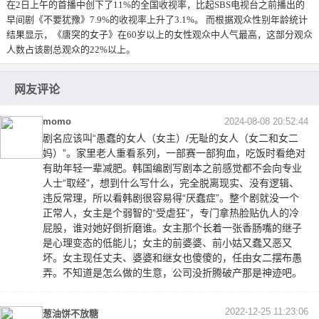
在2日上午的首播中创下了11%的全国收视率，比起SBS电视台之前播出的
早间剧《不要犹豫》7.9%的收视率上升了3.1%。 而根据观众性别年龄统计
结果显示，《唐突的女子》在60岁以上的女性观众中人气最高，这部分观众
人数占该剧总观众的22%以上。
网友评论
momo
2024-08-08 20:52:44
剧名应该叫“愚蠢的女人（女主）/无耻的女人（女二和女二
妈）”。家里老人重看系列，一部赛一部狗血，吃饭时看绝对
有助年轻一辈减肥。韩国编剧写剧本之前感觉都不会向专业
人士“取经”，想到什么写什么，完全脱离现实、没有逻辑、
违反常理，所以看韩剧很容易得“厌蠢症”。整个剧就没一个
正常人，女主是个弱智的“受虐狂”，专门拿热脸贴仇人的冷
屁股，谁对她好倒折磨谁。女主那个长着一张香肠嘴的继子
是心理变态的低能儿；女主的前婆婆、前小姑又蠢又恶又
坏。女主现任丈夫、婆婆和继女也傻傻的，任由女二摆布愚
弄。不知道是怎么做的生意，公司没折腾破产那是神迹吧。
2022-12-25 11:23:06
葱油饼不放糖