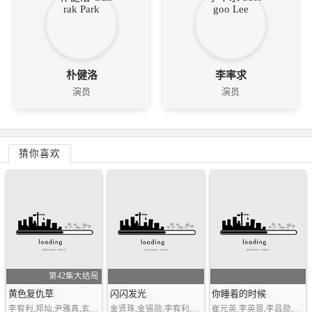
朴健洛
李率求
演员
演员
猜你喜欢
第42集大结局
黄色复仇草
闪闪发光
你睡着的时候
李宥利,郑灿,尹雅真,玄宇成,沈恩珍
金贤珠,金锡勋,李宥利,姜东浩,高斗心,朴贞秀,郑泰宇
崔元英,李英恩,李昌勋,吴允儿