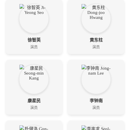
徐智英
黄东柱
演员
演员
康星民
李钟南
演员
演员