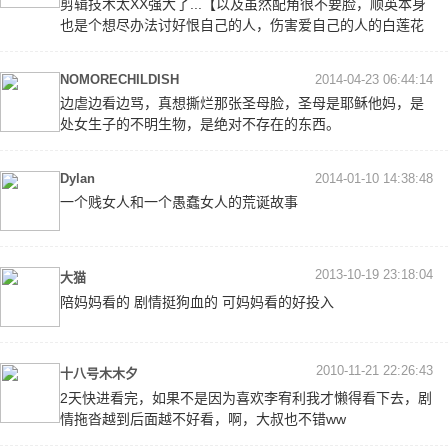
剪辑技术太XX强大了...【以及虽然配角很不要脸，顺英本身
也是个想尽办法讨好恨自己的人，伤害爱自己的人的白莲花
NOMORECHILDISH
2014-04-23 06:44:14
边虐边看边骂，真想撕烂那张圣母脸，圣母是耶稣他妈，是
处女生子的不明生物，是绝对不存在的东西。
Dylan
2014-01-10 14:38:48
一个贱女人和一个愚蠢女人的荒诞故事
2013-10-19 23:18:04
大猫
陪妈妈看的 剧情挺狗血的 可妈妈看的好投入
2010-11-21 22:26:43
十八号木木夕
2天快进看完，如果不是因为喜欢李宥利我才懒得看下去，剧
情拖沓越到后面越不好看，啊，大叔也不错ww