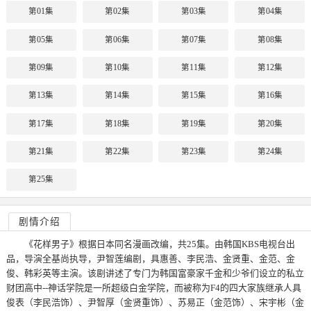
第01集
第02集
第03集
第04集
第05集
第06集
第07集
第08集
第09集
第10集
第11集
第12集
第13集
第14集
第15集
第16集
第17集
第18集
第19集
第20集
第21集
第22集
第23集
第24集
第25集
剧情介绍
《花样男子》根据日本同名漫画改编，共25集。由韩国KBS电视台出
品，导演全基尚执导，尹智莲编剧，具惠善、李民浩、金贤重、金范、金
俊、韩彩英等主演。该剧讲述了专门为韩国富豪家千金和少爷们设立的私立
财团高中--神话学院是一所超级白金学院，而被称为F4的四大家族继承人具
俊表（李民浩饰）、尹智厚（金贤重饰）、苏易正（金范饰）、宋宇彬（金