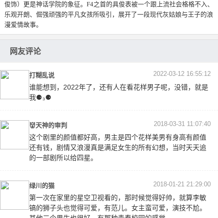
俊饰）更是神话学院的象征。F4之首的具俊表被一个跟上流社会格格不入、
乐观开朗、倔强顽强的平凡女孩所吸引，展开了一段现代灰姑娘与王子的浪
漫爱情故事。
网友评论
2022-03-12 16:55:12
打糊乱说
谁能想到，2022年了，还有人在看花样男子呢，没错，就是
我⚈₃⚈
2018-03-31 11:07:40
👹天神的审判
这个剧里的颜值都好高，男主是四个花样美男有身高有颜值
还有钱，剧情又浪漫真是满足女生的所有幻想，当时天天追
的一部剧所以给四星。
2018-01-21 21:29:00
绿川的猫
第一次在家里的星空卫视看的，那时候觉得好帅，就算李敏
镐的狮子头也觉得可爱，有范儿。女主蛮可爱，演技不尬。
其他三个男生也很好，有那种青春校园的感觉。