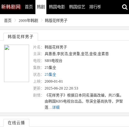
新
韩剧网
首页
韩剧
韩国电影
韩国综艺
排行榜
最近更新
首页
2009年韩剧
韩版花样男子
韩版花样男子
片名：
韩版花样男子
主演：
具惠善,李民浩,金贤重,金范,金俊,金素恩
电视：
SBS电视台
集数：
25集全
状态：
25集全
上映：
2009-01-01
更新：
2025-06-20 22:20:53
剧情：
《花样男子》根据日本同名漫画改编，共25集。
由韩国KBS电视台出品，导演全基尚执导，尹智
莲…
详细
在线云播