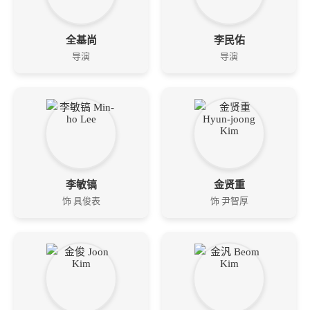
全基尚
李民佑
导演
导演
李敏镐
金贤重
饰 具俊表
饰 尹智厚