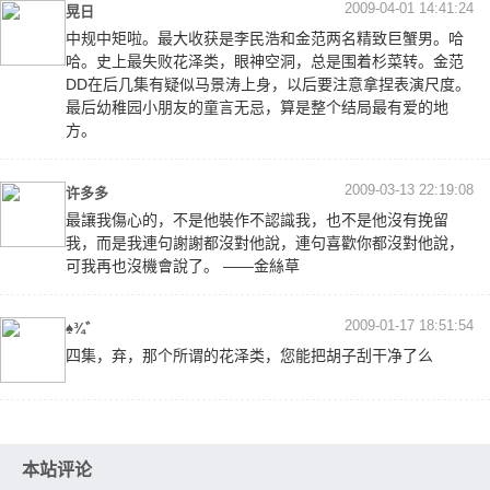
2009-04-01 14:41:24
晃日
中规中矩啦。最大收获是李民浩和金范两名精致巨蟹男。哈
哈。史上最失败花泽类，眼神空洞，总是围着杉菜转。金范
DD在后几集有疑似马景涛上身，以后要注意拿捏表演尺度。
最后幼稚园小朋友的童言无忌，算是整个结局最有爱的地
方。
2009-03-13 22:19:08
许多多
最讓我傷心的，不是他裝作不認識我，也不是他沒有挽留
我，而是我連句謝謝都沒對他說，連句喜歡你都沒對他說，
可我再也沒機會說了。 ——金絲草
2009-01-17 18:51:54
♠¾゛
四集，弃，那个所谓的花泽类，您能把胡子刮干净了么
本站评论