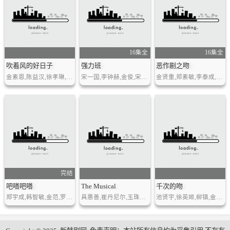
16集全
16集全
吹着风的好日子
强力班
恶作剧之吻
金素恩,陈益汉,徐孝琳,李贤镇,姜智燮,金美淑,郑多英,李盛敏
宋一国,李钟赫,金俊,宋智孝,朴善英,鲜于善
金贤重,郑素敏,李泰成,尹胜雅
完结
吧嗒吧嗒
The Musical
千次的吻
郑宇成,韩智敏,金范,罗文熙,金俊成
具惠善,崔丹尼尔,玉珠贤,朴京琳,朴基雄,奇恩世
池贤宇,徐英姬,柳镇,金素恩,车秀妍,沈炯卓,李智英