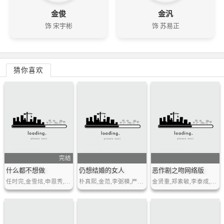
金俊
金汎
饰 宋宇彬
饰 苏易正
猜你喜欢
完结
什么都不想做
仍想结婚的女人
恶作剧之吻网络版
任时完,金雪炫,申恩秀,方在民,朴艺英,郭珉奎,金俊
朴真熙,金范,李弼模,严智媛,王光娜,崔哲浩
金贤重,郑素敏,李泰成,闵孝琳,等