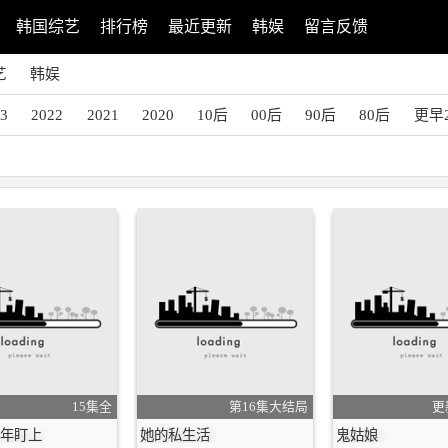
韩国综艺
排行榜
最近更新
韩娱
留言反馈
艺
韩娱
23
2022
2021
2020
10后
00后
90后
80后
更早2
15集全
第16集大结局
更
少年盯上
她的私生活
鬼姑娘