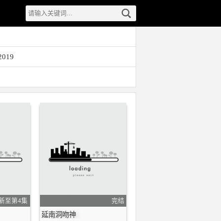
019
新至第4集
完结
延南洞吻神