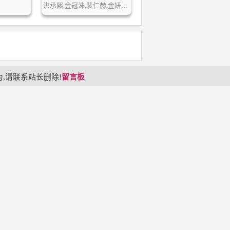
洪承熙,金冠洙,裴仁赫,金妍瑞,李世熙…
,请联系站长删除!
留言板