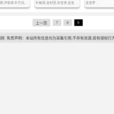
李恩在,姜律,尹俊源,朴艺炫,崔灿怡…
朴敏英,金材昱,安宝贤,金宝拉,郑帝元…
金宝罗…
7
8
9
上一页
剧网
免责声明：本站所有信息均为采集引用,不存有资源,若有侵权行为