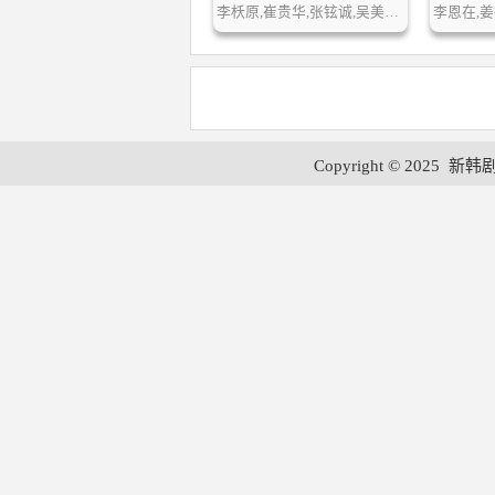
李枖原,崔贵华,张铉诚,吴美姬,金柱英,李珠雨,沈志浩,吴在均,朴宝庆…
Copyright © 2025
新韩