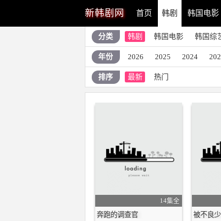
新
韩剧网
首页
韩剧
韩国电影
分类
韩剧
韩国电影
韩国综
年份
2026
2025
2024
20
排序
最新
热门
14集全
奔跑的调查官
被不良