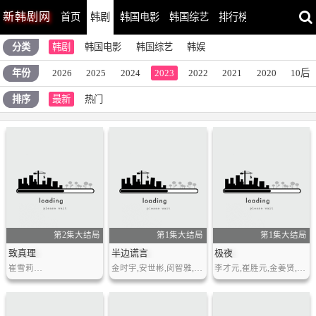
新
韩剧网
首页
韩剧
韩国电影
韩国综艺
排行榜
最近更新
分类
韩剧
韩国电影
韩国综艺
韩娱
年份
2026
2025
2024
2023
2022
2021
2020
10后
排序
最新
热门
第2集大结局
第1集大结局
第1集大结局
致真理
半边谎言
极夜
崔雪莉…
金时宇,安世彬,闵智雅,金元海,朴智雅…
李才元,崔胜元,金姜贤,尹世雄…