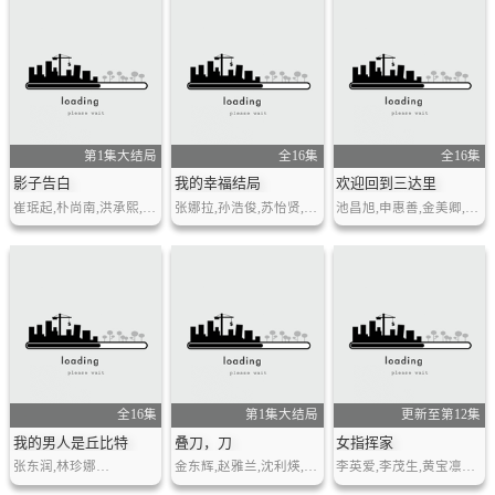
第1集大结局
全16集
全16集
影子告白
我的幸福结局
欢迎回到三达里
崔珉起,朴尚南,洪承熙,咸恩静…
张娜拉,孙浩俊,苏怡贤,李基泽,金弘波,朴浩山…
池昌旭,申惠善,金美卿,姜美娜,申东美,姜泳锡,裴明真…
全16集
第1集大结局
更新至第12集
我的男人是丘比特
叠刀，刀
女指挥家
张东润,林珍娜…
金东辉,赵雅兰,沈利煐,周锡泰…
李英爱,李茂生,黄宝凛星,金英在,朴浩山…