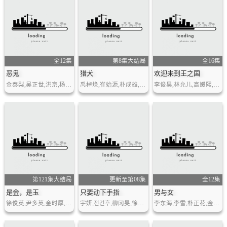
全12集
第8集大结局
全16集
恶鬼
猎犬
欢迎来到王之国
金泰梨,吴正世,洪京,杨惠智,朴智英,陈善圭,金元海…
禹棹焕,崔始源,朴成雄,柳秀荣,崔英俊,李相二,许峻豪…
李俊昊,林允儿,高媛熙,金佳恩,安世河,金宰元…
第121集大结局
更新至第08集
全12集
是金，是玉
只要动下手指
男与女
徐俊英,尹多英,金时厚,姜多贤,金浩英,崔钟焕…
宇妍,전건후,柳冈旻,徐秀熙,崔智元,李津宇…
李东海,李雪,朴正花,金贤穆,白琇熹,尹芮珠…