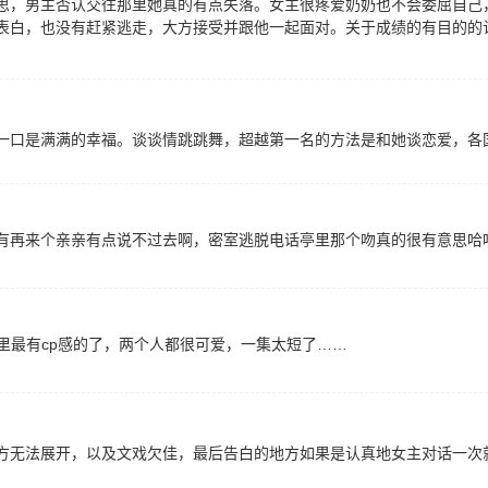
思，男主否认交往那里她真的有点失落。女主很疼爱奶奶也不会委屈自己
表白，也没有赶紧逃走，大方接受并跟他一起面对。关于成绩的有目的的
一口是满满的幸福。谈谈情跳跳舞，超越第一名的方法是和她谈恋爱，各
有再来个亲亲有点说不过去啊，密室逃脱电话亭里那个吻真的很有意思哈
里最有cp感的了，两个人都很可爱，一集太短了……
方无法展开，以及文戏欠佳，最后告白的地方如果是认真地女主对话一次就