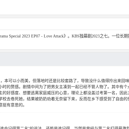
a Special 2023 EP07 - Love Attack》。KBS独幕剧202
思的，本可以小而美，但落地时还是比较套路了，导致没什么值得拎出来回
小时的赘感。剧情中间为了把男女主凑到一起已经不管人物了。其中有个
主的好感度、想要逃离家庭威压的心意，理论上都没盖过考第一名，因此
学校去卷死她，结果被奶奶劝着无奈留下来，反而在乡下感受到了自由的
意挺有意思的。
，谁会记得第二名”的说法，还能是谁记得，当然是曾经与第二名打得最激