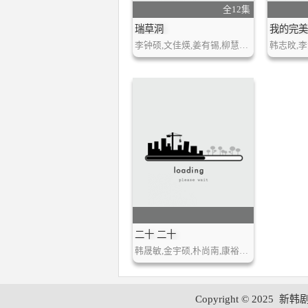
全12集
瑞草洞
我的完
李钟硕,文佳煐,姜有锡,柳慧英,林成宰,尹均相,金度勋
韩志旼,李
二十 二十
韩晟敏,金宇硕,朴尚南,康裕瓒,蔡元彬,陈浩恩,裴海善
Copyright © 2025
新韩