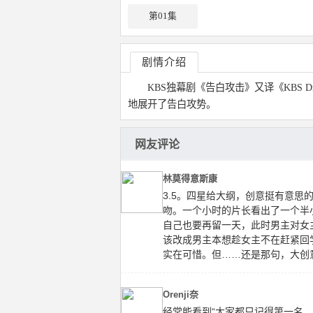
第01集
剧情介绍
KBS独幕剧《告白攻击》又译《KBS Dram
地展开了告白攻势。
网友评论
林莫得意斯康
3.5。四星给大纲，创意挺有意
吻。一个小时的片长看出了一个半
自己也要再留一天，此时男主对女
该改成男主本想趁女主不在赶紧回
实在可惜。但……还是那句，大创
Orenji奈
经常能看到“大家都只记得第一名