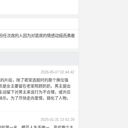
3之七。一位长期担任次席的人因为对首席的情感动摇而勇敢
2026-05-07 02:44:42
味的片段，除了密室逃脱时的那个换位强
点是女主要留在老家照顾奶奶，男主提出
主动留下对男主来说行为不合理，或许应
快乐。为了尽快走向爱情，弱化了人物，
2025-01-31 13:42:29
烈的第一名。模范人生不唯一，喜欢两个主