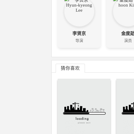
李贤京
金度
导演
演员
猜你喜欢