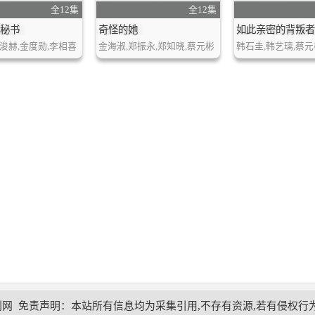
全12集
全12集
美秘书
奇怪的她
如此亲密的背叛者
浚赫,金度勋,李相喜
金海淑,郑振永,郑知晓,蔡元彬
韩石圭,韩艺璃,蔡元
剧网
免责声明：本站所有信息均为采集引用,不存有资源,若有侵权行为