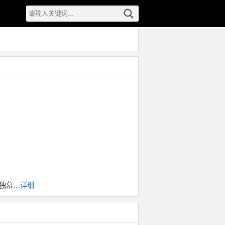
BS独幕…
详细