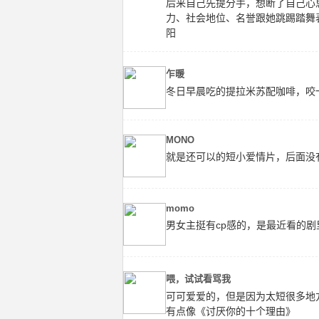
后来自己先提分手，想断了自己心
力、社会地位、名誉跟她跳踢踏舞
阳
乍暖
冬日早晨吃的提拉米苏配咖啡，咬
MONO
就是还可以的短小爱情片，后面没
momo
男女主挺有cp感的，是最近看的剧
喂，试试看骂我
可可爱爱的，但是因为太短很多地
有点像《讨厌你的十个理由》