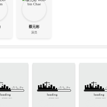
勋
蔡元彬
演员