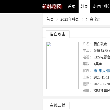
新
韩剧网
首页
韩剧
韩国电影
首页
2023年韩剧
告白攻击
告白攻击
片名：
告白攻击
主演：
金度勋,蔡
电视：
KBS电视
集数：
1集全
状态：
第1集大结
上映：
2023-11-11
更新：
2025-06-20
剧情：
KBS独幕剧《
在线云播