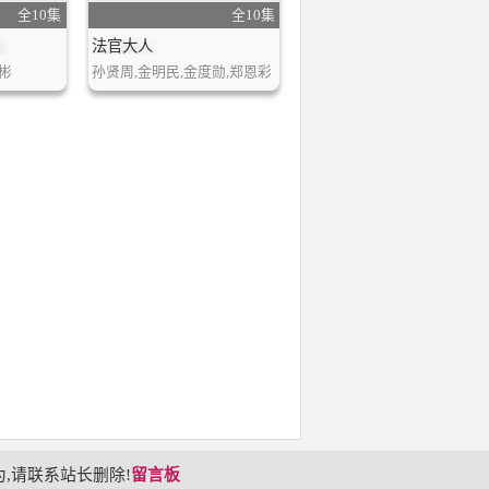
全10集
全10集
法官大人
彬
孙贤周,金明民,金度勋,郑恩彩
,请联系站长删除!
留言板