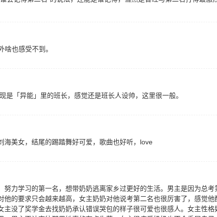
之外啥也感受不到。
发现是「异能」里的班长，感觉还是班长人设帅，这里很一般。
海美女，结尾的踢踏舞好可爱，歌曲也好听，love
，努力学习的第一名，想带奶奶逃离家乡过更好的生活。男主是因为总考
对他的要求只会越来越高，女主奶奶对他说考第二名也很厉害了，感觉他
女主没了奖学金去找奶奶承认错误哭包的样子很可爱也很感人。女主性格